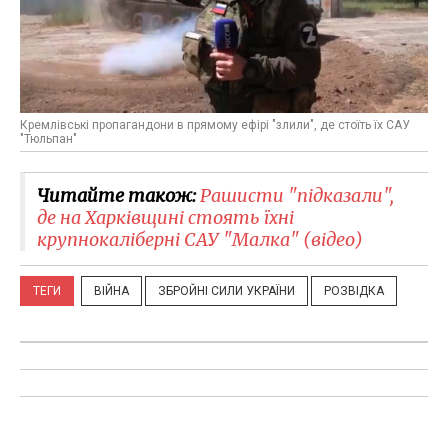
Кремлівські пропагандони в прямому ефірі "злили", де стоїть їх САУ
"Тюльпан"
Читайте також:
Рашисти "підказали",
де на Харківщині стоять їхні
крупнокаліберні САУ "Малка" (відео)
ТЕГИ
ВІЙНА
ЗБРОЙНІ СИЛИ УКРАЇНИ
РОЗВІДКА