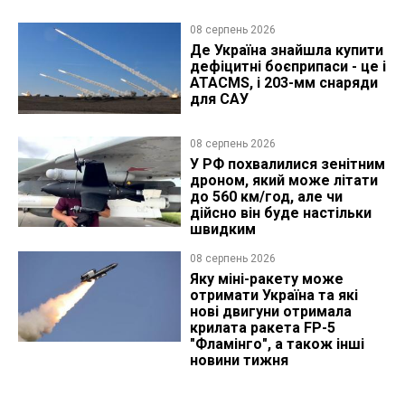
08 серпень 2026
Де Україна знайшла купити
дефіцитні боєприпаси - це і
ATACMS, і 203-мм снаряди
для САУ
08 серпень 2026
У РФ похвалилися зенітним
дроном, який може літати
до 560 км/год, але чи
дійсно він буде настільки
швидким
08 серпень 2026
Яку міні-ракету може
отримати Україна та які
нові двигуни отримала
крилата ракета FP-5
"Фламінго", а також інші
новини тижня