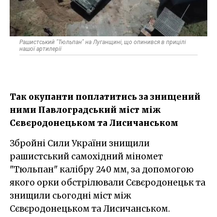
Рашистський "Тюльпан" на Луганщині, що опинився в прицілі
нашої артилерії
Так окупанти поплатитись за знищений
ними Павлоградський міст між
Сєвєродонецьком та Лисичанськом
Збройні Сили України знищили
рашистський самохідний міномет
"Тюльпан" калібру 240 мм, за допомогою
якого орки обстрілювали Сєвєродонецьк та
знищили сьогодні міст між
Сєвєродонецьком та Лисичанськом.