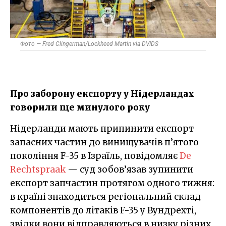
Фото — Fred Clingerman/Lockheed Martin via DVIDS
Про заборону експорту у Нідерландах
говорили ще минулого року
Нідерланди мають припинити експорт
запасних частин до винищувачів п’ятого
покоління F-35 в Ізраїль, повідомляє
De
Rechtspraak
— суд зобов’язав зупинити
експорт запчастин протягом одного тижня:
в країні знаходиться регіональний склад
компонентів до літаків F-35 у Вундрехті,
звідки вони відправляються в низку різних