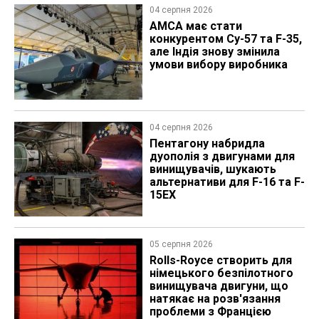
04 серпня 2026
AMCA має стати
конкурентом Су-57 та F-35,
але Індія знову змінила
умови вибору виробника
04 серпня 2026
Пентагону набридла
дуополія з двигунами для
винищувачів, шукають
альтернативи для F-16 та F-
15EX
05 серпня 2026
Rolls-Royce створить для
німецького безпілотного
винищувача двигуни, що
натякає на розв'язання
проблеми з Францією