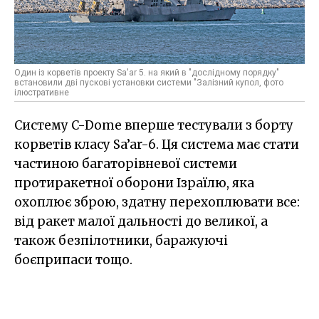
Один із корветів проекту Sa'ar 5. на який в "дослідному порядку"
встановили дві пускові установки системи "Залізний купол, фото
ілюстративне
Систему C-Dome вперше тестували з борту
корветів класу Sa’ar-6. Ця система має стати
частиною багаторівневої системи
протиракетної оборони Ізраїлю, яка
охоплює зброю, здатну перехоплювати все:
від ракет малої дальності до великої, а
також безпілотники, баражуючі
боєприпаси тощо.