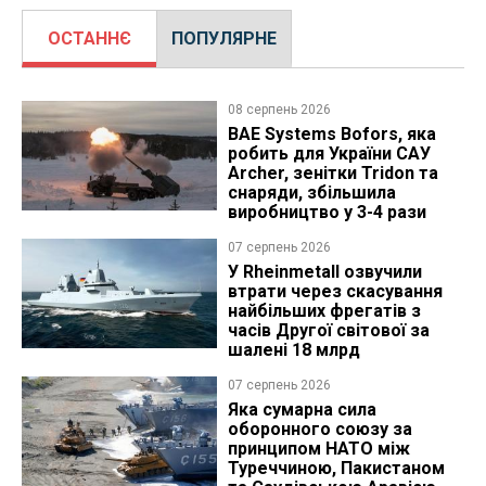
ОСТАННЄ
ПОПУЛЯРНЕ
08 серпень 2026
BAE Systems Bofors, яка
робить для України САУ
Archer, зенітки Tridon та
снаряди, збільшила
виробництво у 3-4 рази
07 серпень 2026
У Rheinmetall озвучили
втрати через скасування
найбільших фрегатів з
часів Другої світової за
шалені 18 млрд
07 серпень 2026
Яка сумарна сила
оборонного союзу за
принципом НАТО між
Туреччиною, Пакистаном