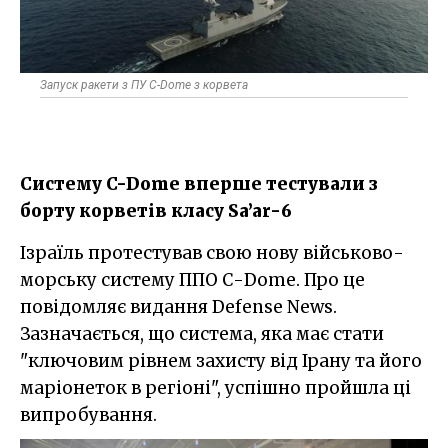
Запуск ракети з ПУ C-Dome з корвета
Систему C-Dome вперше тестували з
борту корветів класу Sa’ar-6
Ізраїль протестував свою нову військово-
морську систему ППО С-Dome. Про це
повідомляє видання Defense News.
Зазначається, що система, яка має стати
"ключовим рівнем захисту від Ірану та його
маріонеток в регіоні", успішно пройшла ці
випробування.