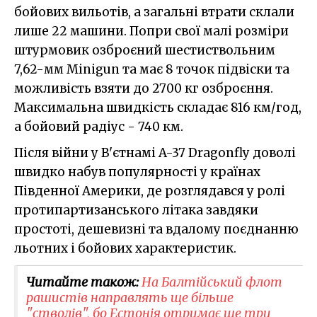
бойових вильотів, а загальні втрати склали
лише 22 машини. Попри свої малі розміри
штурмовик озброєний шестиствольним
7,62-мм Minigun та має 8 точок підвіски та
можливість взяти до 2700 кг озброєння.
Максимальна швидкість складає 816 км/год,
а бойовий радіус - 740 км.
Після війни у В'єтнамі A-37 Dragonfly доволі
швидко набув популярності у країнах
Південної Америки, де розглядався у ролі
протипартизанського літака завдяки
простоті, дешевизні та вдалому поєднанню
льотних і бойових характеристик.
Читайте також:
На Балтійський флот
рашистів направлять ще більше
"стволів", бо Естонія отримає ще три