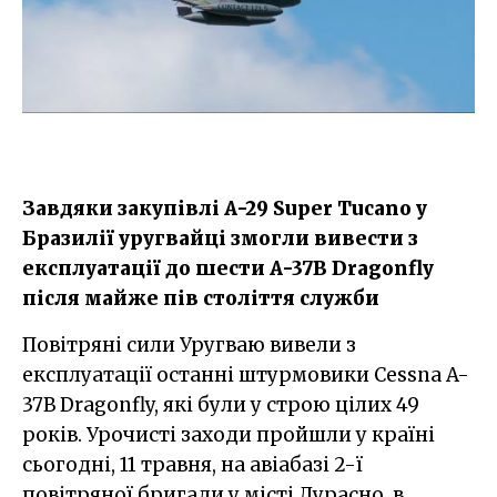
Завдяки закупівлі A-29 Super Tucano у
Бразилії уругвайці змогли вивести з
експлуатації до шести A-37B Dragonfly
після майже пів століття служби
Повітряні сили Уругваю вивели з
експлуатації останні штурмовики Cessna A-
37B Dragonfly, які були у строю цілих 49
років. Урочисті заходи пройшли у країні
сьогодні, 11 травня, на авіабазі 2-ї
повітряної бригади у місті Дурасно, в