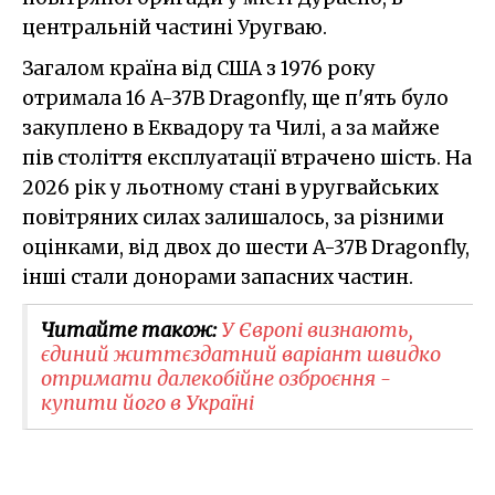
центральній частині Уругваю.
Загалом країна від США з 1976 року
отримала 16 A-37B Dragonfly, ще п'ять було
закуплено в Еквадору та Чилі, а за майже
пів століття експлуатації втрачено шість. На
2026 рік у льотному стані в уругвайських
повітряних силах залишалось, за різними
оцінками, від двох до шести A-37B Dragonfly,
інші стали донорами запасних частин.
Читайте також:
У Європі визнають,
єдиний життєздатний варіант швидко
отримати далекобійне озброєння -
купити його в Україні