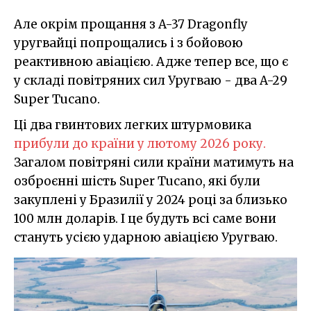
Але окрім прощання з A-37 Dragonfly
уругвайці попрощались і з бойовою
реактивною авіацією. Адже тепер все, що є
у складі повітряних сил Уругваю - два A-29
Super Tucano.
Ці два гвинтових легких штурмовика
прибули до країни у лютому 2026 року.
Загалом повітряні сили країни матимуть на
озброєнні шість Super Tucano, які були
закуплені у Бразилії у 2024 році за близько
100 млн доларів. І це будуть всі саме вони
стануть усією ударною авіацією Уругваю.