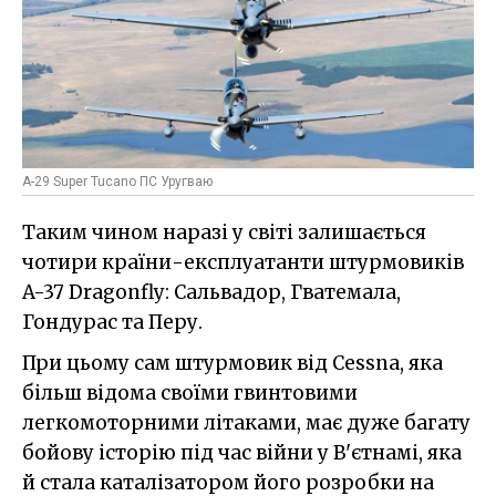
A-29 Super Tucano ПС Уругваю
Таким чином наразі у світі залишається
чотири країни-експлуатанти штурмовиків
A-37 Dragonfly: Сальвадор, Гватемала,
Гондурас та Перу.
При цьому сам штурмовик від Cessna, яка
більш відома своїми гвинтовими
легкомоторними літаками, має дуже багату
бойову історію під час війни у В'єтнамі, яка
й стала каталізатором його розробки на