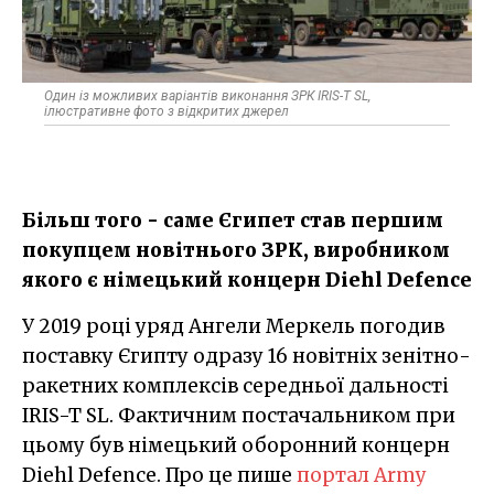
Один із можливих варіантів виконання ЗРК IRIS-T SL,
ілюстративне фото з відкритих джерел
Більш того - саме Єгипет став першим
покупцем новітнього ЗРК, виробником
якого є німецький концерн Diehl Defence
У 2019 році уряд Ангели Меркель погодив
поставку Єгипту одразу 16 новітніх зенітно-
ракетних комплексів середньої дальності
IRIS-T SL. Фактичним постачальником при
цьому був німецький оборонний концерн
Diehl Defence. Про це пише
портал Army