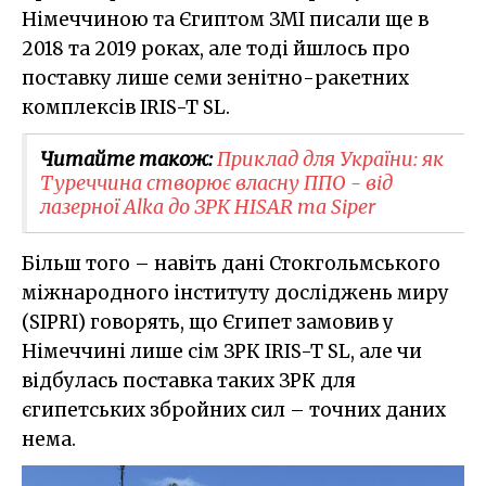
Німеччиною та Єгиптом ЗМІ писали ще в
2018 та 2019 роках, але тоді йшлось про
поставку лише семи зенітно-ракетних
комплексів IRIS-T SL.
Читайте також:
Приклад для України: як
Туреччина створює власну ППО - від
лазерної Alka до ЗРК HISAR та Siper
Більш того – навіть дані Стокгольмського
міжнародного інституту досліджень миру
(SIPRI) говорять, що Єгипет замовив у
Німеччині лише сім ЗРК IRIS-T SL, але чи
відбулась поставка таких ЗРК для
єгипетських збройних сил – точних даних
нема.