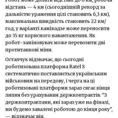
Робот може долати відстані до 6 км, робоча
відстань — 4 км (сьогоднішній рекорд за
дальністю ураження цілі становить 6,3 км),
максимальна швидкість становить 22 км/
год, у варіанті камікадзе може переносити
до 35 кг корисного навантаження. Як
робот-заміновувач може перевозити дві
протитанкові міни.
Остапчук відзначає, що сьогодні
роботизована платформа Ratel S
систематично поставляється українським
військовим на передову, і черга на ці
роботизовані платформи зараз сягає кінця
липня без урахування держконтрактів. "З
держконтрактами, які зараз уже на фіналі,
ми будемо завалені роботою до кінця року",
— відзначає він.