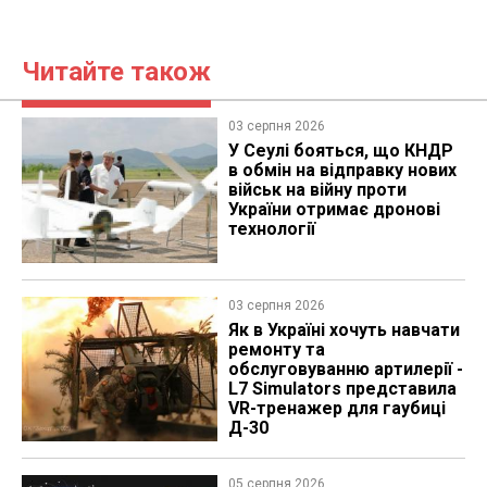
Читайте також
03 серпня 2026
У Сеулі бояться, що КНДР
в обмін на відправку нових
військ на війну проти
України отримає дронові
технології
03 серпня 2026
Як в Україні хочуть навчати
ремонту та
обслуговуванню артилерії -
L7 Simulators представила
VR-тренажер для гаубиці
Д-30
05 серпня 2026