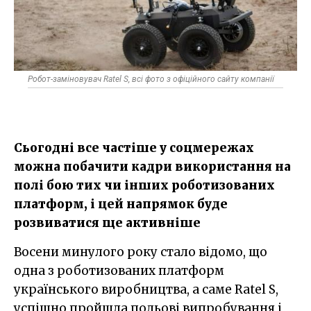
Робот-заміновувач Ratel S, всі фото з офіційного сайту компанії
Сьогодні все частіше у соцмережах
можна побачити кадри використання на
полі бою тих чи інших роботизованих
платформ, і цей напрямок буде
розвиватися ще активніше
Восени минулого року стало відомо, що
одна з роботизованих платформ
українського виробництва, а саме Ratel S,
успішно пройшла польові випробування і