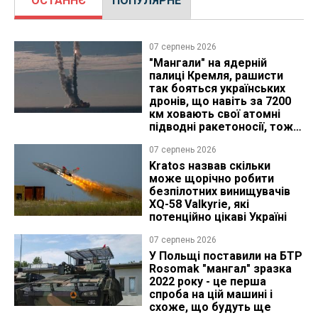
ОСТАННЄ
ПОПУЛЯРНЕ
07 серпень 2026
"Мангали" на ядерній
палиці Кремля, рашисти
так бояться українських
дронів, що навіть за 7200
км ховають свої атомні
підводні ракетоносії, тож
що видно з космосу
07 серпень 2026
Kratos назвав скільки
може щорічно робити
безпілотних винищувачів
XQ-58 Valkyrie, які
потенційно цікаві Україні
07 серпень 2026
У Польщі поставили на БТР
Rosomak "мангал" зразка
2022 року - це перша
спроба на цій машині і
схоже, що будуть ще