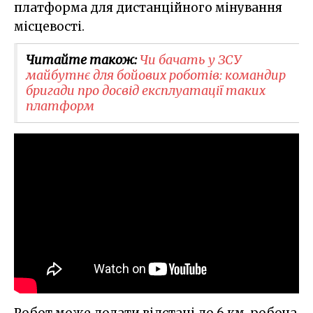
платформа для дистанційного мінування
місцевості.
Читайте також:
Чи бачать у ЗСУ
майбутнє для бойових роботів: командир
бригади про досвід експлуатації таких
платформ