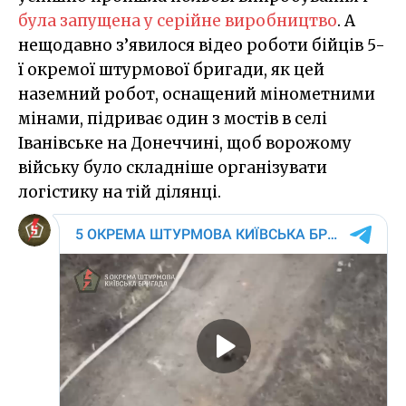
була запущена у серійне виробництво
. А
нещодавно з’явилося відео роботи бійців 5-
ї окремої штурмової бригади, як цей
наземний робот, оснащений мінометними
мінами, підриває один з мостів в селі
Іванівське на Донеччині, щоб ворожому
війську було складніше організувати
логістику на тій ділянці.