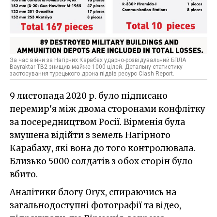
За час війни за Нагірних Карабах ударно-розвідувальний БПЛА
Bayraktar TB2 знищив майже 1000 цілей. Детальну статистику
застосування турецького дрона підвів ресурс Clash Report.
9 листопада 2020 р. було підписано
перемир'я між двома сторонами конфлітку
за посередництвом Росії. Вірменія була
змушена відійти з земель Нагірного
Карабаху, які вона до того контролювала.
Близько 5000 солдатів з обох сторін було
вбито.
Аналітики блогу Oryx, спираючись на
загальнодоступні фотографії та відео,