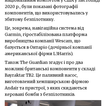
національним комітетом у США у листопаді
2020 р., були показані фотографії
компонентів, що використовувались у
збитому безпілотнику.
Це, зокрема, навігаційна система від
Garmin, гіростабілізована платформа
виробництва компанії Wescam, що
базується в Онтаріо (дочірньої компанії
американської фірми L3Harris).
Також The Guardian згадує і про два
можливі британські компоненти у складі
Bayraktar TB2. Це паливний насос,
виготовлений хемпширською фірмою
Andair та пристрої, з яких скидаються
керовані бомби з безпілотників.