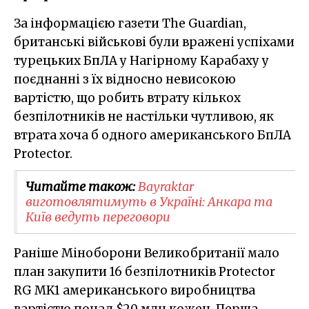
За інформацією
газети
The Guardian
,
британські
військові
були
вражені
успіхами
турецьких
БпЛА
у Нагірному
Карабаху
у
поєднанні
з
їх
відносно
невисокою
вартістю
,
що
робить
втрату
кількох
безпілотників
не настільки
чутливою
,
як
втрата
хоча
б
одного
американського БпЛА
Protector
.
Читайте також:
Bayraktar
виготовлятимуть в Україні: Анкара та
Київ ведуть переговори
Раніше
Міноборони
Великобританії
мало
план закупити
16
безпілотників
Protector
RG MK1
американського виробництва
вартістю
понад
$
20 млн
кожен
. Перша