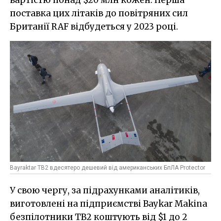
поставка цих літаків до повітряних сил
Британії RAF відбудеться у 2023 році.
Bayraktar TB2 вдесятеро дешевий від американських БпЛА Protector
У свою чергу, за підрахунками аналітиків,
виготовлені на підприємстві Baykar Makina
безпілотники TB2 коштують від $1 до 2