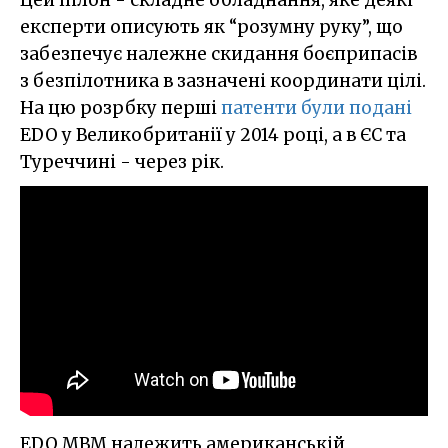
Цей пілон - складне обладнання, яке деякі
експерти описують як “розумну руку”, що
забезпечує належне скидання боєприпасів
з безпілотника в зазначені координати цілі.
На цю розрбку перші
патенти були подані
EDO у Великобританії у 2014 році, а в ЄС та
Туреччині - через рік.
EDO MBM належить американській