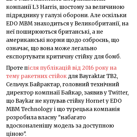
компанії L3 Harris, шостому за величиною
підряднику у галузі оборони. Але оскільки
EDO MBM знаходиться у Великобританії, на
неї поширюються британські, а не
американські норми щодо озброєнь, що
означає, що вона може легально
експортувати критичну стійку для бомб.
Проте п
ісля публікацій від 2016 року на
тему ракетних стійок
для Bayraktar TB2,
Сельчук Байрактар, головний технічний
директор компнаії Байкар, заявив у Twitter,
що Baykar не купував стійку Hornet у EDO
MBM Technology і що турецька компанія
розробила власну "набагато
вдосконаленішу модель за доступною
ціною".