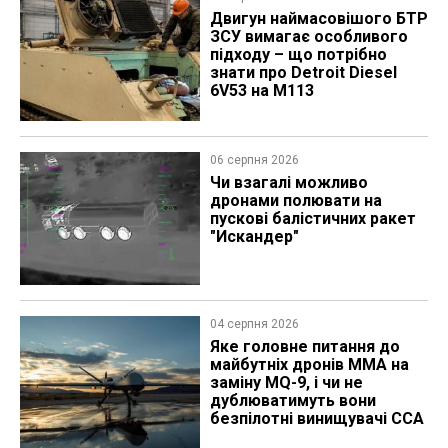
​Двигун наймасовішого БТР
ЗСУ вимагає особливого
підходу – що потрібно
знати про Detroit Diesel
6V53 на M113
06 серпня 2026
Чи взагалі можливо
дронами полювати на
пускові балістичних ракет
"Искандер"
04 серпня 2026
Яке головне питання до
майбутніх дронів MMA на
заміну MQ-9, і чи не
дублюватимуть вони
безпілотні винищувачі CCA