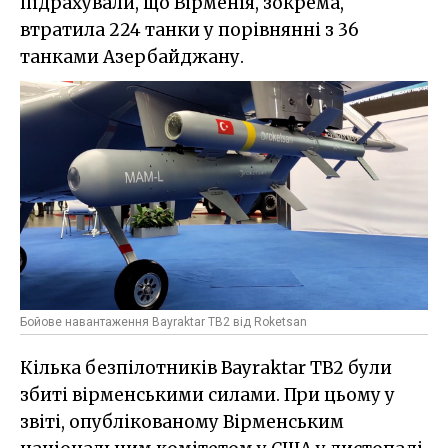
підрахували, що Вірменія, зокрема,
втратила 224 танки у порівнянні з 36
танками Азербайджану.
Бойове навантаження Bayraktar TB2 від Roketsan
Кілька безпілотників Bayraktar TB2 були
збиті вірменськими силами. При цьому у
звіті, опублікованому Вірменським