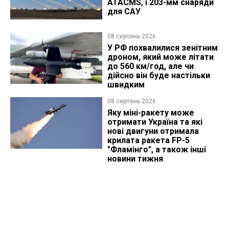
ATACMS, і 203-мм снаряди
для САУ
08 серпень 2026
У РФ похвалилися зенітним
дроном, який може літати
до 560 км/год, але чи
дійсно він буде настільки
швидким
08 серпень 2026
Яку міні-ракету може
отримати Україна та які
нові двигуни отримала
крилата ракета FP-5
"Фламінго", а також інші
новини тижня