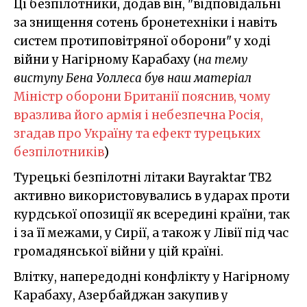
Ці безпілотники, додав він, "відповідальні
за знищення сотень бронетехніки і навіть
систем протиповітряної оборони" у ході
війни у Нагірному Карабаху (
на тему
виступу Бена Уоллеса був наш матеріал
Міністр оборони Британії пояснив, чому
вразлива його армія і небезпечна Росія,
згадав про Україну та ефект турецьких
безпілотників
)
Турецькі безпілотні літаки Bayraktar TB2
активно використовувались в ударах проти
курдської опозиції як всередині країни, так
і за її межами, у Сирії, а також у Лівії під час
громадянської війни у цій країні.
Влітку, напередодні конфлікту у Нагірному
Карабаху, Азербайджан закупив у