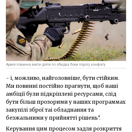
Армія повинна вміти діяти по обидва боки порогу конфікту
- і, можливо, найголовніше, бути стійким.
Ми повинні постійно прагнути, щоб наші
амбіції були підкріплені ресурсами, слід
бути більш прозорими у наших программах
закупілі зброї таі обладнання та
безжальними у прийнятті рішень".
Керування цим процесом задля розкриття