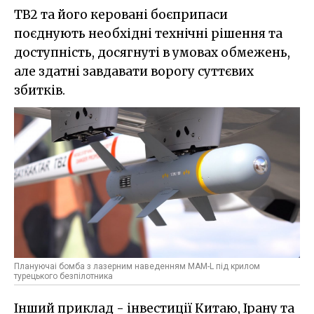
TB2 та його керовані боєприпаси
поєднують необхідні технічні рішення та
доступність, досягнуті в умовах обмежень,
але здатні завдавати ворогу суттєвих
збитків.
Плануючаі бомба з лазерним наведенням MAM-L під крилом
турецького безпілотника
Інший приклад - інвестиції Китаю, Ірану та