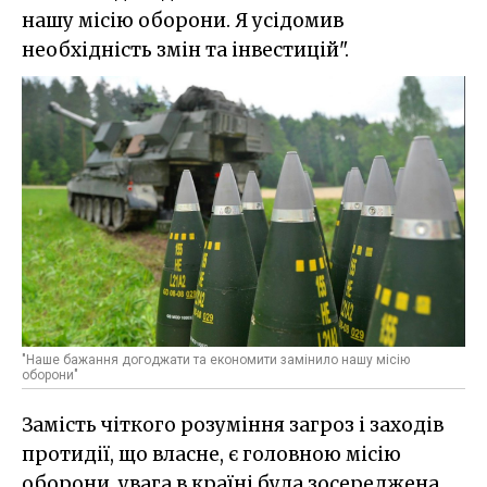
нашу місію оборони. Я усідомив
необхідність змін та інвестицій".
"Наше бажання догоджати та економити замінило нашу місію
оборони"
Замість чіткого розуміння загроз і заходів
протидії, що власне, є головною місію
оборони, увага в країні була зосереджена