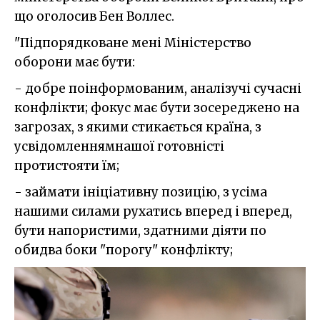
що оголосив Бен Воллес.
"Підпорядковане мені Міністерство
оборони має бути:
- добре поінформованим, аналізучі сучасні
конфлікти; фокус має бути зосереджено на
загрозах, з якими стикається країна, з
усвідомленнямнашої готовністі
протистояти їм;
- займати ініціативну позицію, з усіма
нашими силами рухатись вперед і вперед,
бути напористими, здатними діяти по
обидва боки "порогу" конфлікту;