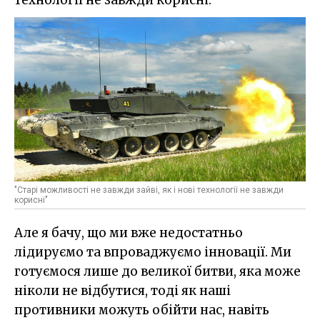
"Старі можливості не завжди зайві, як і нові технології не завжди
корисні"
Але я бачу, що ми вже недостатньо
лідируємо та впроваджуємо інновації. Ми
готуємося лише до великої битви, яка може
ніколи не відбутися, тоді як наші
противники можуть обійти нас, навіть