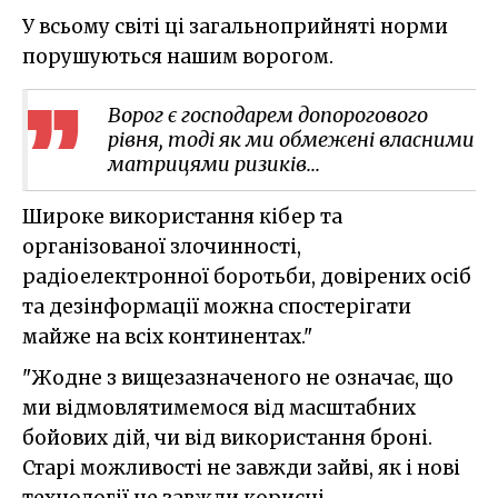
У всьому світі ці загальноприйняті норми
порушуються нашим ворогом.
Ворог є господарем допорогового
рівня, тоді як ми обмежені власними
матрицями ризиків...
Широке використання кібер та
організованої злочинності,
радіоелектронної боротьби, довірених осіб
та дезінформації можна спостерігати
майже на всіх континентах."
"Жодне з вищезазначеного не означає, що
ми відмовлятимемося від масштабних
бойових дій, чи від використання броні.
Старі можливості не завжди зайві, як і нові
технології не завжди корисні.