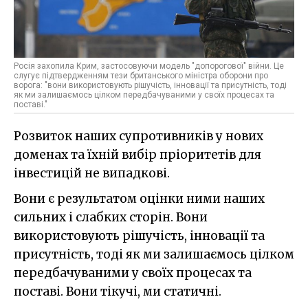
Росія захопила Крим, застосовуючи модель "допорогової" війни. Це
слугує підтвердженням тези британського міністра оборони про
ворога: "вони використовують рішучість, інновації та присутність, тоді
як ми залишаємось цілком передбачуваними у своїх процесах та
поставі."
Розвиток наших супротивників у нових
доменах та їхній вибір пріоритетів для
інвестицій не випадкові.
Вони є результатом оцінки ними наших
сильних і слабких сторін. Вони
використовують рішучість, інновації та
присутність, тоді як ми залишаємось цілком
передбачуваними у своїх процесах та
поставі. Вони тікучі, ми статичні.