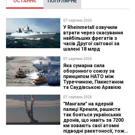
ОСТАННЄ
ПОПУЛЯРНЕ
07 серпень 2026
У Rheinmetall озвучили
втрати через скасування
найбільших фрегатів з
часів Другої світової за
шалені 18 млрд
07 серпень 2026
Яка сумарна сила
оборонного союзу за
принципом НАТО між
Туреччиною, Пакистаном
та Саудівською Аравією
07 серпень 2026
"Мангали" на ядерній
палиці Кремля, рашисти
так бояться українських
дронів, що навіть за 7200
км ховають свої атомні
підводні ракетоносії, тож