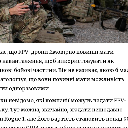
ає, що FPV-дрони ймовірно повинні мати
о навантаження, щоб використовувати як
кові бойові частини. Він не називає, якою б ма
 наголошує, що вони повинні мати можливість
бути одноразовими.
ки невідомо, які компанії можуть надати FPV-
ку. Тут можна, звичайно, згадати нещодавно
Rogue 1, але його вартість становить понад 9
Водночас у США мають обмеження з використа