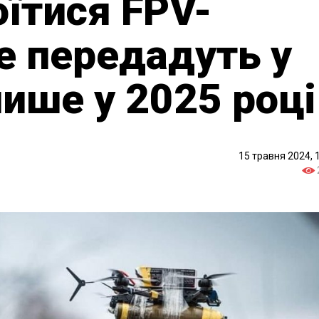
оїтися FPV-
е передадуть у
лише у 2025 році
15 травня 2024, 