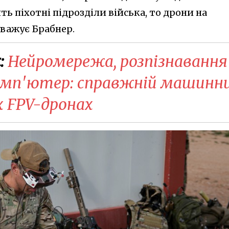
ь піхотні підрозділи війська, то дрони на
уважує Брабнер.
:
Нейромережа, розпізнавання
омп'ютер: справжній машинн
их FPV-дронах