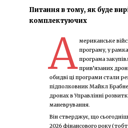
Питання в тому, як буде ви
комплектуючих
А
мериканське війс
програму, у рамка
програма закупів
прив’язаних дрон
обидві ці програми стали ре
підполковник Майкл Брабнер
дронах в Управлінні розвит
маневрування.
Він стверджує, що сьогодніш
2026 фінансового року (тобто