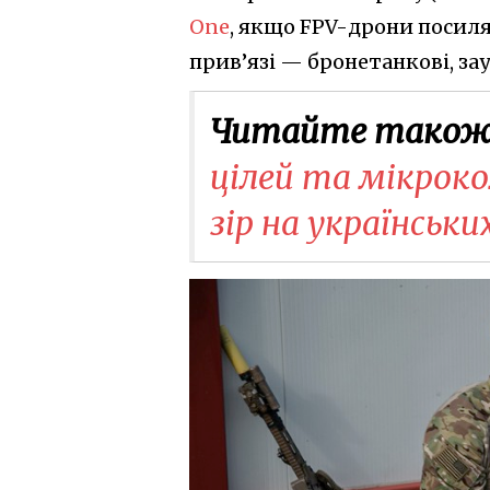
One
, якщо FPV-дрони посилят
прив’язі — бронетанкові, за
Читайте також
цілей та мікрок
зір на українськ