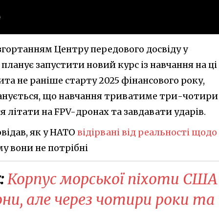
згортанням Центру передового досвіду у
 планує запустити новий курс із навчання на ці
ита не раніше старту 2025 фінансового року,
ланується, що навчання триватиме три-чотири
я літати на FPV-дронах та завдавати ударів.
овідав, як у НАТО
відірвані від реальності щодо
у вони не потрібні
:
Корпус морської піхоти США
ни, але через чотири роки та