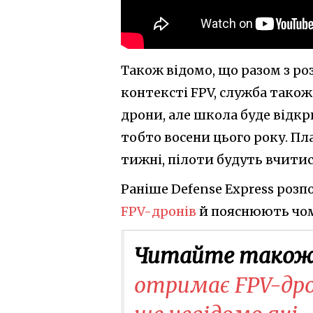
Також відомо, що разом з ро
контексті FPV, служба також
дрони, але школа буде відкр
тобто восени цього року. П
тижні, пілоти будуть вчитис
Раніше Defense Express розп
FPV-дронів
й пояснюють чом
Читайте також
отримає FPV-дро