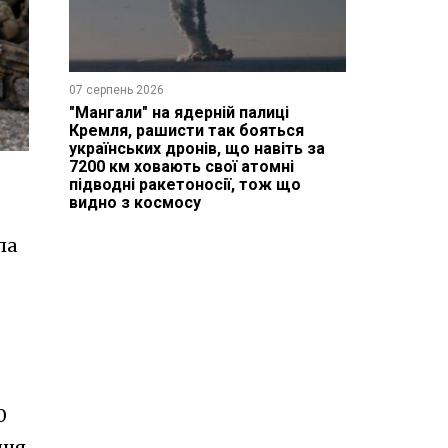
07 серпень 2026
"Мангали" на ядерній палиці
Кремля, рашисти так бояться
українських дронів, що навіть за
7200 км ховають свої атомні
підводні ракетоносії, тож що
видно з космосу
ла
0
ння