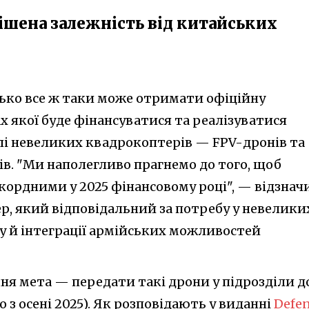
рішена залежність від китайських
ько все ж таки може отримати офіційну
х якої буде фінансуватися та реалізуватися
лі невеликих квадрокоптерів — FPV-дронів та
ів. "Ми наполегливо прагнемо до того, щоб
кордними у 2025 фінансовому році", — відзнач
, який відповідальний за потребу у невелики
ку й інтеграції армійських можливостей
ня мета — передати такі дрони у підрозділи д
 з осені 2025). Як розповідають у виданні
Defe