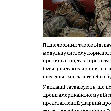
Підполковник також відзнач
модульну систему корисног
протипіхотні, так і протитан
бути ціна таких дронів, але
внесення змін за потреби і 
У виданні зауважують, що по
дрони американському війсь
представлений ударний дрон 
тисяч доларів за одиницю. 