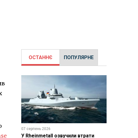
ОСТАННЄ
ПОПУЛЯРНЕ
ив
х
о
07 серпень 2026
nse
У Rheinmetall озвучили втрати