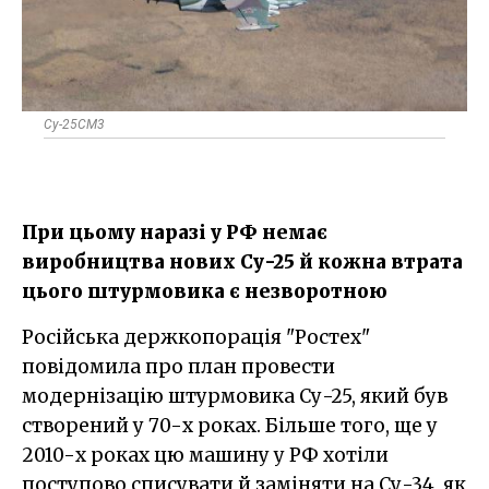
Су-25СМ3
При цьому наразі у РФ немає
виробництва нових Су-25 й кожна втрата
цього штурмовика є незворотною
Російська держкопорація "Ростех"
повідомила про план провести
модернізацію штурмовика Су-25, який був
створений у 70-х роках. Більше того, ще у
2010-х роках цю машину у РФ хотіли
поступово списувати й заміняти на Су-34, як