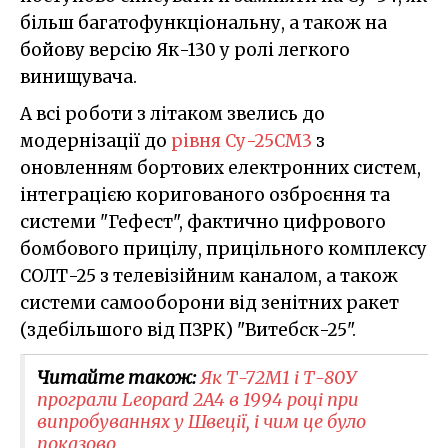
більш багатофункціональну, а також на
бойову версію Як-130 у ролі легкого
винищувача.
А всі роботи з літаком звелись до
модернізації до
рівня Су-25СМ3
з
оновленням бортових електронних систем,
інтеграцією коригованого озброєння та
системи "Гефест", фактично цифрового
бомбового прицілу, прицільного комплексу
СОЛТ-25 з телевізійним каналом, а також
системи самооборони від зенітних ракет
(здебільшого від ПЗРК) "Витебск-25".
Читайте також:
Як Т-72М1 і Т-80У
програли Leopard 2A4 в 1994 році при
випробуваннях у Швеції, і чим це було
показово