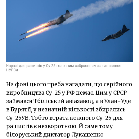
Наразі для рашистів у Су-25 головним озброєнням залишаються
НУРСи
На фоні цього треба нагадати, що серійного
виробництва Су-25 у РФ немає. Цим у СРСР
займався Тбіліський авіазавод, а в Улан-Уде
в Бурятії, у незначній кількості збирались
Су-25УБ. Тобто втрата кожного Су-25 для
рашистів є незворотною. Й саме тому
білоруський диктатор Лукашенко