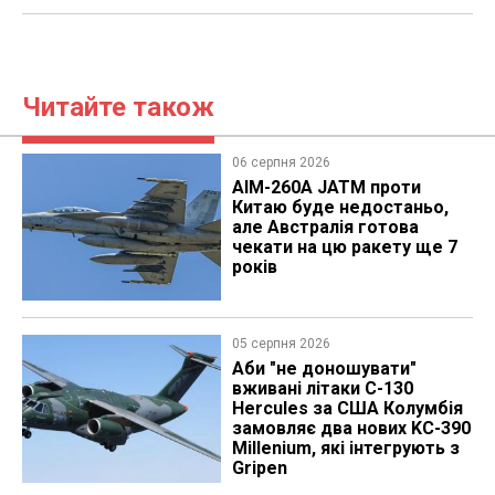
Читайте також
06 серпня 2026
AIM-260A JATM проти
Китаю буде недостаньо,
але Австралія готова
чекати на цю ракету ще 7
років
05 серпня 2026
Аби "не доношувати"
вживані літаки C-130
Hercules за США Колумбія
замовляє два нових KC-390
Millenium, які інтегрують з
Gripen