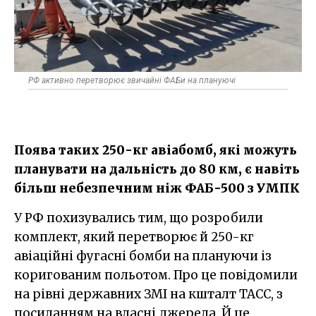
РФ активно перетворює звичайні ФАБи на плануючі
Поява таких 250-кг авіабомб, які можуть
планувати на дальність до 80 км, є навіть
більш небезпечним ніж ФАБ-500 з УМПК
У РФ похизувались тим, що розробили
комплект, який перетворює й 250-кг
авіаційні фугасні бомби на плануючи із
коригованим польотом. Про це повідомили
на рівні державних ЗМІ на кшталт ТАСС, з
посиланням на власні джерела. Й це