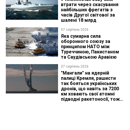
втрати через скасування
найбільших фрегатів з
часів Другої світової за
шалені 18 млрд
07 серпень 2026
Яка сумарна сила
оборонного союзу за
принципом НАТО між
Туреччиною, Пакистаном
та Саудівською Аравією
07 серпень 2026
"Мангали" на ядерній
палиці Кремля, рашисти
так бояться українських
дронів, що навіть за 7200
км ховають свої атомні
підводні ракетоносії, тож
що видно з космосу