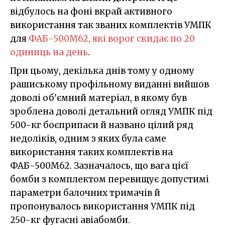
відбулось на фоні вкрай активного
використання так званих комплектів УМПК
для
ФАБ-500М62, які ворог скидає по 20
одиниць на день
.
При цьому, декілька днів тому у одному
рашиському профільному виданні вийшов
доволі об'ємний матеріал, в якому був
зроблена доволі детальний огляд УМПК під
500-кг боєприпаси й названо цілий ряд
недоліків, одним з яких була саме
використання таких комплектів на
ФАБ-500М62. Зазначалось, що вага цієї
бомби з комплектом перевищує допустимі
параметри балочних тримачів й
пропонувалось використання УМПК під
250-кг фугасні авіабомби.