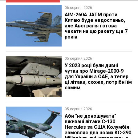
06 серпня 2026
AIM-260A JATM проти
Китаю буде недостаньо,
але Австралія готова
чекати на цю ракету ще 7
років
05 серпня 2026
У 2023 році були дивні
чутки про Mirage-2000-9
для України з ОАЕ, а тепер
ці літаки, схоже, потрібні їм
самим
05 серпня 2026
Аби "не доношувати"
вживані літаки C-130
Hercules за США Колумбія
замовляє два нових KC-390