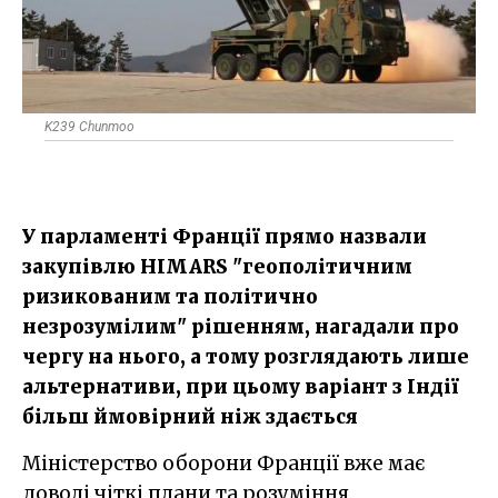
K239 Chunmoo
У парламенті Франції прямо назвали
закупівлю HIMARS "геополітичним
ризикованим та політично
незрозумілим" рішенням, нагадали про
чергу на нього, а тому розглядають лише
альтернативи, при цьому варіант з Індії
більш ймовірний ніж здається
Міністерство оборони Франції вже має
доволі чіткі плани та розуміння