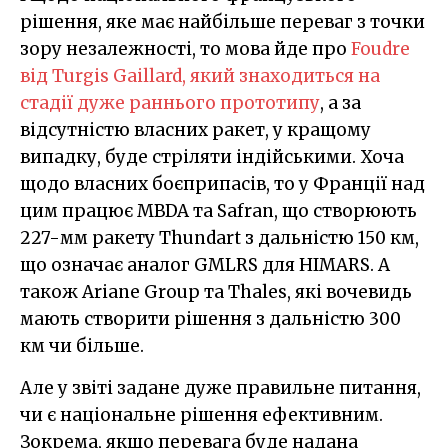
рішення, яке має найбільше переваг з точки
зору незалежності, то мова йде про
Foudre
від Turgis Gaillard, який знаходиться на
стадії дуже раннього прототипу
, а за
відсутністю власних ракет, у кращому
випадку, буде стріляти індійськими. Хоча
щодо власних боєприпасів, то у Франції над
цим працює MBDA та Safran, що створюють
227-мм ракету Thundart з дальністю 150 км,
що означає аналог GMLRS для HIMARS. А
також Ariane Group та Thales, які вочевидь
мають створити рішення з дальністю 300
км чи більше.
Але у звіті задане дуже правильне питання,
чи є національне рішення ефективним.
Зокрема, якщо перевага буде надана