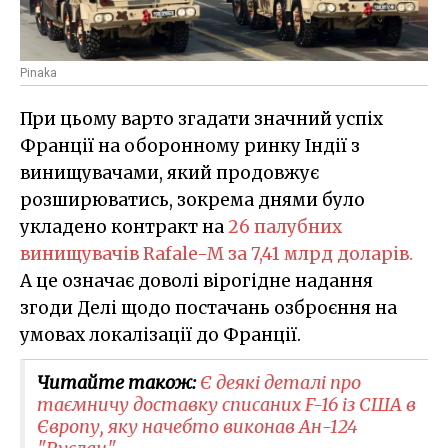
Pinaka
При цьому варто згадати значний успіх
Франції на оборонному ринку Індії з
винищувачами, який продовжує
розширюватись, зокрема днями було
укладено контракт на
26 палубних
винищувачів Rafale-M за 7,41 млрд доларів.
А це означає доволі вірогідне надання
згоди Делі щодо постачань озброєння на
умовах локалізації до Франції.
Читайте також:
Є деякі деталі про
таємничу доставку списаних F-16 із США в
Європу, яку начебто виконав Ан-124