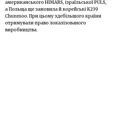
американського HIMARS, ізраїльської PULS,
а Польща ще замовила й корейські K239
Chunmoo. При цьому здебільшого країни
отримували право локалізованого
виробництва.