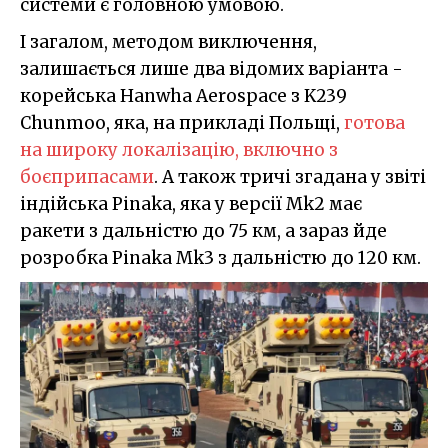
системи є головною умовою.
І загалом, методом виключення,
залишається лише два відомих варіанта -
корейська Hanwha Aerospace з K239
Chunmoo, яка, на прикладі Польщі,
готова
на широку локалізацію, включно з
боєприпасами
. А також тричі згадана у звіті
індійська Pinaka, яка у версії Mk2 має
ракети з дальністю до 75 км, а зараз йде
розробка Pinaka Mk3 з дальністю до 120 км.