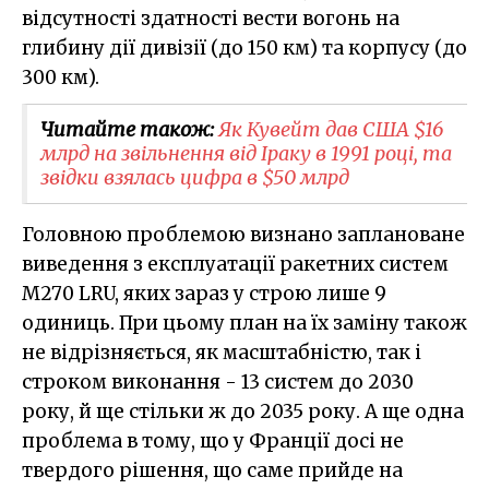
відсутності здатності вести вогонь на
глибину дії дивізії (до 150 км) та корпусу (до
300 км).
Читайте також:
Як Кувейт дав США $16
млрд на звільнення від Іраку в 1991 році, та
звідки взялась цифра в $50 млрд
Головною проблемою визнано заплановане
виведення з експлуатації ракетних систем
M270 LRU, яких зараз у строю лише 9
одиниць. При цьому план на їх заміну також
не відрізняється, як масштабністю, так і
строком виконання - 13 систем до 2030
року, й ще стільки ж до 2035 року. А ще одна
проблема в тому, що у Франції досі не
твердого рішення, що саме прийде на