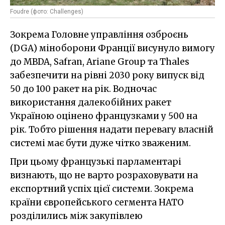
Foudre (фото: Challenges)
Зокрема Головне управління озброєнь
(DGA) міноборони Франції висунуло вимогу
до MBDA, Safran, Ariane Group та Thales
забезпечити на рівні 2030 року випуск від
50 до 100 ракет на рік. Водночас
використання далекобійних ракет
Україною оцінено французками у 500 на
рік. Тобто рішення надати перевагу власній
системі має бути дуже чітко зваженим.
При цьому французькі парламентарі
визнають, що не варто розраховувати на
експортний успіх цієї системи. Зокрема
країни європейського сегмента НАТО
розділились між закупівлею