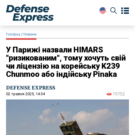
Головна
Новини
У Парижі назвали HIMARS
"ризикованим", тому хочуть свій
чи ліцензію на корейську K239
Chunmoo або індійську Pinaka
DEFENSE EXPRESS
02 травня 2025, 14:34
19752