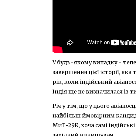
У будь-якому випадку - теп
завершення цієї історії, яка
рік, коли індійський авіанос
Індія ще не визначилася із т
Річ у тім, що у цього авіано
найбільш ймовірним кандида
МиГ-29К, хоча самі індійськ
західний винищувач.