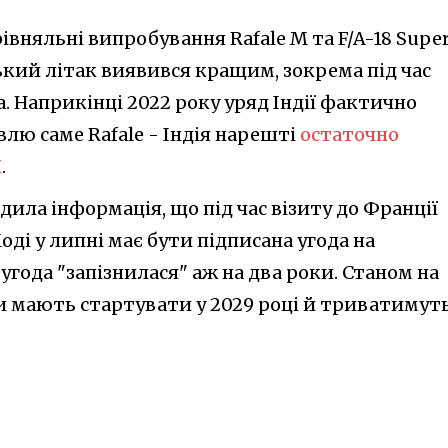
івняльні випробування Rafale M та F/A-18 Supe
ький літак виявився кращим, зокрема під час
а. Наприкінці 2022 року уряд Індії фактично
лю саме Rafale - Індія нарешті
остаточно
К
.
одила інформація, що під час візиту до Франції
ді у липні має бути підписана угода на
 угода "запізнилася" аж на два роки. Станом на
ки мають стартувати у 2029 році й триватимут