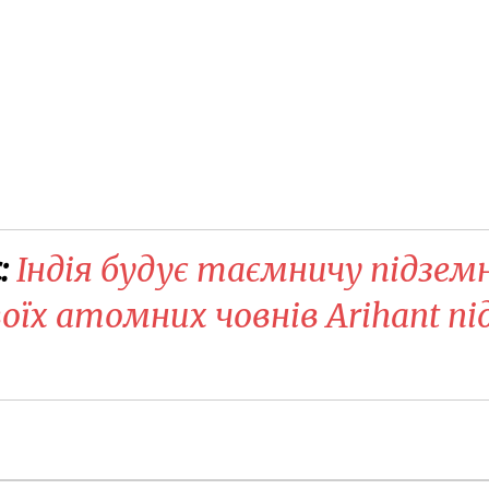
:
Індія будує таємничу підзем
воїх атомних човнів Arihant пі