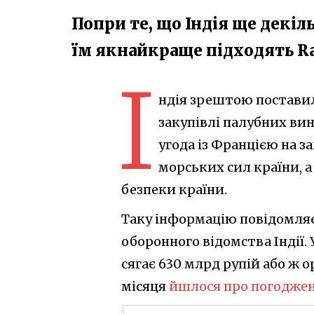
Попри те, що Індія ще декіл
їм якнайкраще підходять Raf
І
ндія зрештою поставила
закупівлі палубних вин
угода із Францією на з
морських сил країни, а
безпеки країни.
Таку інформацію повідомля
оборонного відомства Індії.
сягає 630 млрд рупій або ж о
місяця
йшлося про погоджену