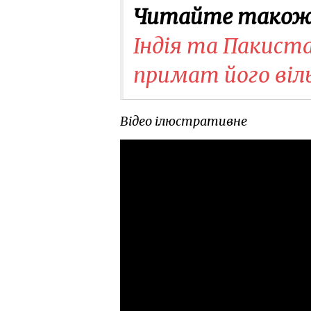
Читайте також
Індія та Пакиста
примат його віл
Відео ілюстративне