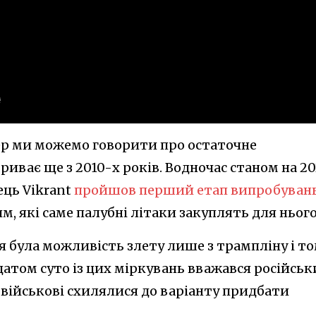
ер ми можемо говорити про остаточне
 триває ще з 2010-х років. Водночас станом на 20
ець Vikrant
пройшов перший етап випробуван
им, які саме палубні літаки закуплять для нього
сця була можливість злету лише з трампліну і т
том суто із цих міркувань вважався російсь
і військові схилялися до варіанту придбати