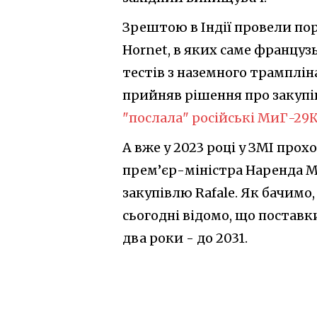
Зрештою в Індії провели пор
Hornet, в яких саме француз
тестів з наземного трамплін
прийняв рішення про закупів
"послала" російські МиГ-29
А вже у 2023 році у ЗМІ прох
прем’єр-міністра Наренда Мо
закупівлю Rafale. Як бачимо,
сьогодні відомо, що постав
два роки - до 2031.