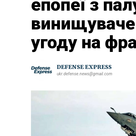
епопеї з па
винищувачем
угоду на фр
DEFENSE EXPRESS
ukr.defense.news@gmail.com