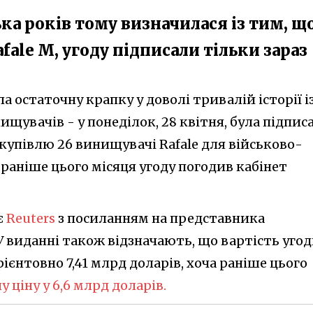
ька років тому визначилася із тим, щ
ale M, угоду підписали тільки зараз
 остаточну крапку у доволі тривалій історії і
ищувачів - у понеділок, 28 квітня, була підпис
акупівлю 26 винищувачі Rafale для військово-
 раніше цього місяця угоду погодив кабінет
є
Reuters
з посиланням на представника
 У виданні також відзначають, що вартість уго
рієнтовно 7,41 млрд доларів, хоча раніше цього
 ціну у 6,6 млрд доларів.