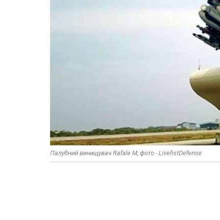
Палубний винищувач Rafale M, фото - LivefistDefense