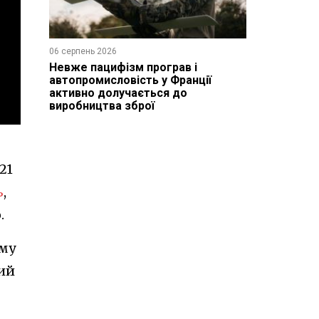
06 серпень 2026
Невже пацифізм програв і
автопромисловість у Франції
активно долучається до
виробництва зброї
21
ь
,
.
ому
кий