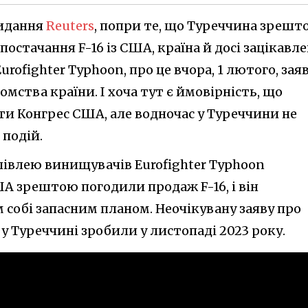
видання
Reuters
, попри те, що Туреччина зрешт
постачання F-16 із США, країна й досі зацікавл
Eurofighter Typhoon, про це вчора, 1 лютого, зая
мства країни. І хоча тут є ймовірність, що
ти Конгрес США, але водночас у Туреччини не
 подій.
півлею винищувачів Eurofighter Typhoon
ША зрештою погодили продаж F-16, і він
 собі запасним планом. Неочікувану заяву про
 у Туреччині зробили у листопаді 2023 року.