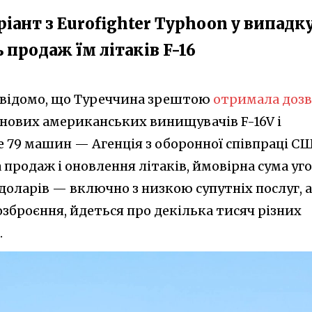
іант з Eurofighter Typhoon у випадку
продаж їм літаків F-16
 відомо, що Туреччина зрештою
отримала дозв
 нових американських винищувачів F-16V і
 79 машин — Агенція з оборонної співпраці С
 продаж і оновлення літаків, ймовірна сума уг
доларів — включно з низкою супутніх послуг, а
броєння, йдеться про декілька тисяч різних
.