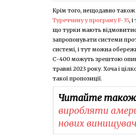
Крім того, нещодавно також
Туреччину у програму F-35
, 
що турки мають відмовитися
запропонувати системи прот
системі, і тут можна обере
С-400 можуть зрештою опини
травні 2023 року. Хоча і ці
такої пропозиції.
Читайте також
виробляти америк
нових винищувач