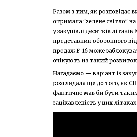
Разом з тим, як розповідає 
отримала "зелене світло" на 
у закупівлі десятків літаків 
представник оборонного відо
продаж F-16 може заблокува
очікують на такий розвиток
Нагадаємо — варіант із заку
розглядала ще до того, як С
фактично мав би бути таким
зацікавленість у цих літаках