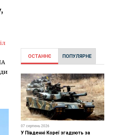
,
іл
ОСТАННЄ
ПОПУЛЯРНЕ
ША
оди
07 серпень 2026
У Південні Кореї згадують за