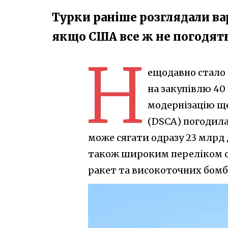
Турки раніше розглядали вар
якщо США все ж не погодять 
Н
ещодавно стало
на закупівлю 40
модернізацію ще
(DSCA) погодила
може сягати одразу 23 млрд 
також широким переліком оз
ракет та високоточних бомб