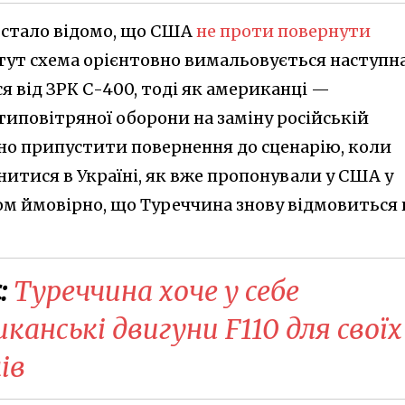
 стало відомо, що США
не проти повернути
і тут схема орієнтовно вимальовується наступна
 від ЗРК С-400, тоді як американці —
иповітряної оборони на заміну російській
жно припустити повернення до сценарію, коли
тися в Україні, як вже пропонували у США у
лком ймовірно, що Туреччина знову відмовиться 
:
Туреччина хоче у себе
анські двигуни F110 для своїх
ів