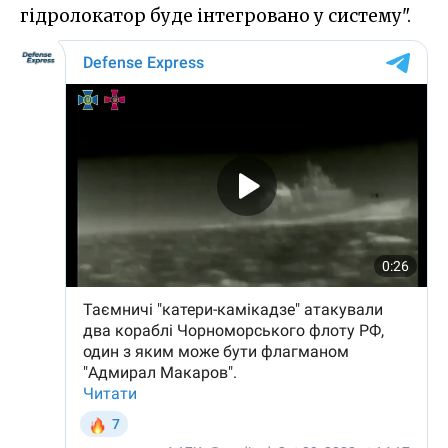
гідролокатор буде інтегровано у систему".