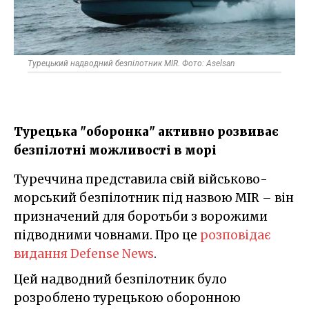
Турецький надводний безпілотник MIR. Фото: Aselsan
Турецька "оборонка" активно розвиває
безпілотні можливості в морі
Туреччина представила свій військово-
морський безпілотник під назвою MIR – він
призначений для боротьби з ворожими
підводними човнами. Про це
розповідає
видання Defense News
.
Цей надводний безпілотник було
розроблено турецькою оборонною