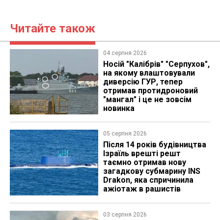
Читайте також
04 серпня 2026
Носій "Калібрів" "Серпухов",
на якому влаштовували
диверсію ГУР, тепер
отримав протидроновий
"мангал" і це не зовсім
новинка
05 серпня 2026
Після 14 років будівництва
Ізраїль врешті решт
таємно отримав нову
загадкову субмарину INS
Drakon, яка спричинила
ажіотаж в рашистів
03 серпня 2026