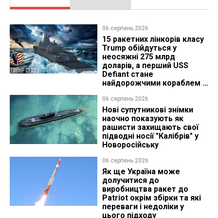
06 серпень 2026
15 ракетних лінкорів класу
Trump обійдуться у
неосяжні 275 млрд
доларів, а перший USS
Defiant стане
найдорожчими кораблем в
історії
06 серпень 2026
Нові супутникові знімки
наочно показують як
рашисти захищають свої
підводні носії "Калібрів" у
Новоросійську
06 серпень 2026
Як ще Україна може
долучитися до
виробництва ракет до
Patriot окрім збірки та які
переваги і недоліки у
цього підходу