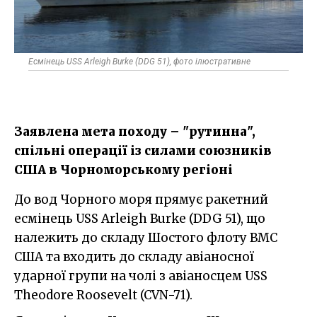
Есмінець USS Arleigh Burke (DDG 51), фото ілюстративне
Заявлена мета походу – "рутинна",
спільні операції із силами союзників
США в Чорноморському регіоні
До вод Чорного моря прямує ракетний
есмінець USS Arleigh Burke (DDG 51), що
належить до складу Шостого флоту ВМС
США та входить до складу авіаносної
ударної групи на чолі з авіаносцем USS
Theodore Roosevelt (CVN-71).