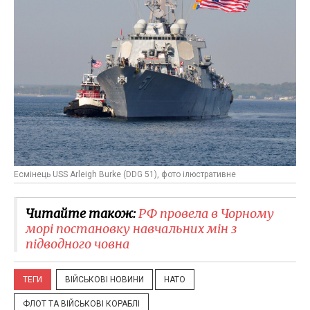
Есмінець USS Arleigh Burke (DDG 51), фото ілюстративне
Читайте також:
РФ провела в Чорному
морі постановку навчальних мін з
підводного човна
ТЕГИ
ВІЙСЬКОВІ НОВИНИ
НАТО
ФЛОТ ТА ВІЙСЬКОВІ КОРАБЛІ