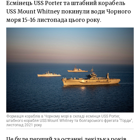
Есмінець USS Porter та штабний корабель
USS Mount Whitney покинули води Чорного
моря 15-16 листопада цього року.
Формація кораблів в Чорному морі в складі есмінця USS Porter,
штабного корабля USS Mount Whitney та болгарського фрегата "Горди",
листопад 2021 року
Це буде перший за останні декілька років