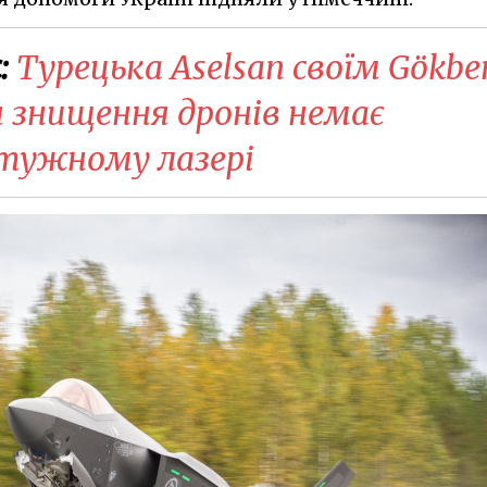
:
Турецька Aselsan своїм Gökbe
я знищення дронів немає
тужному лазері