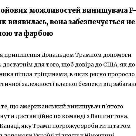
 бойових можливостей винищувача F-
 як виявилась, вона забезпечується не
мою та фарбою
я припинення Дональдом Трампом допомоги
 достатнім для того, щоб довіра до США, як до
ника пішла тріщинами, в яких рясно проросло
тичної залежності власної безпеки від забаган
о те, що американський винищувач п'ятого
нути дистанційно по команді з Вашингтона.
 Канаді, яку Трамп погрожує зробити штатом
 допомоги Україні підняли у Німеччині.