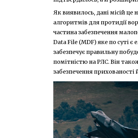
Як виявилось, дані місій це 
алгоритмів для протидії во
частина забезпечення малоп
Data File (MDF) яке по суті 
забезпечує правильну побуд
помітністю на РЛС. Він тако
забезпечення прихованості й 