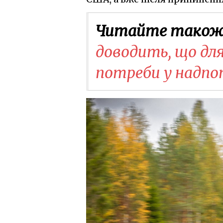
Читайте також
доводить, що дл
потреби у надпо