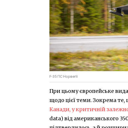
F-35 ПС Норвегії
При цьому європейське вид
щодо цієї теми. Зокрема те,
Канади, у критичній залежно
data) від американського 35
підтвердилось, а й розшири