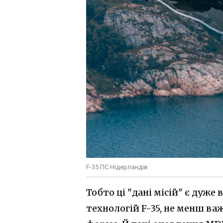
F-35 ПС Нідерландів
Тобто ці "дані місій" є дуж
технологій F-35, не менш в