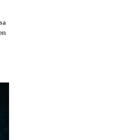
ва
on