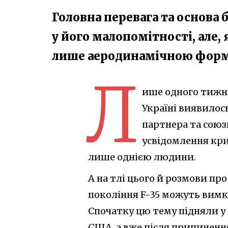
Головна перевага та основа
у його малопомітності, але,
лише аеродинамічною фор
Л
ише одного тижн
Україні виявилось
партнера та союз
усвідомлення кри
лише однією людини.
А на тлі цього й розмови пр
покоління F-35 можуть вимк
Спочатку цю тему підняли у
США, а вже після припинення