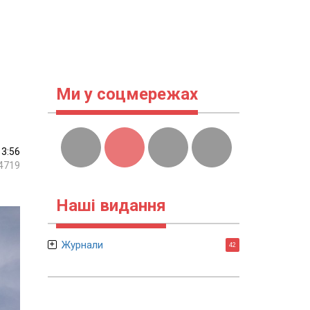
Ми у соцмережах
13:56
4719
Наші видання
Журнали
42