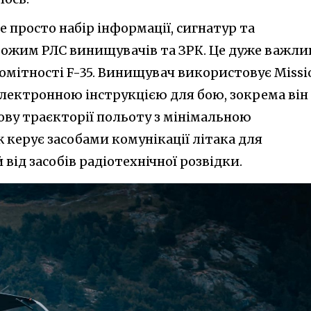
не просто набір інформації, сигнатур та
рожим РЛС винищувачів та ЗРК. Це дуже важли
омітності F-35. Винищувач використовує Missi
є електронною інструкцією для бою, зокрема він
ову траєкторії польоту з мінімальною
ж керує засобами комунікації літака для
від засобів радіотехнічної розвідки.