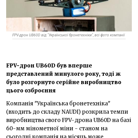
FPV-дрон UB60D від "Української бронетехніки", всі фото компанії
FPV-дрон UB60D був вперше
представлений минулого року, тоді ж
було розгорнуто серійне виробництво
цього озброєння
Компанія "Українська бронетехніка"
(входить до складу NAUDI) розкрила темпи
виробництва свого FPV-дрона UB60D на базі
60-мм мінометної міни - станом на
сьогодні компанія на місяць може