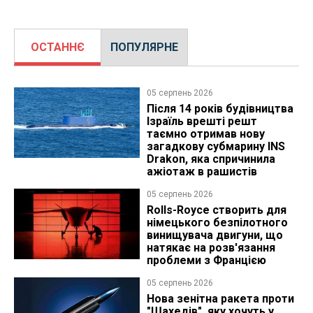
ОСТАННЄ
ПОПУЛЯРНЕ
05 серпень 2026
Після 14 років будівництва
Ізраїль врешті решт
таємно отримав нову
загадкову субмарину INS
Drakon, яка спричинила
ажіотаж в рашистів
05 серпень 2026
Rolls-Royce створить для
німецького безпілотного
винищувача двигуни, що
натякає на розв'язання
проблеми з Францією
05 серпень 2026
Нова зенітна ракета проти
"Шахедів", яку хочуть у