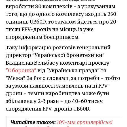
виробляти 80 комплексів - з урахуванням
того, що до одного комплексу входить 250
одиниць UB60D, то загалом йдеться про 20
тисяч FPV-дронів на місяць із уже
спорядженим боєприпасом.
Таку інформацію розповів генеральний
директор "Української бронетехніки"
Владислав Бельбас у коментарі проєкту
"Оборонка"
від "Українська правда" та
"Межа". За його словами, за потреби - тобто
за умови наявності замовлень на ці FPV-
дрони - темпи виробництва може бути
збільшена у 2-3 рази - до 40-60 тисяч
споряджених FPV-дронів UB60D.
Читайте також:
105-мм артилерійські