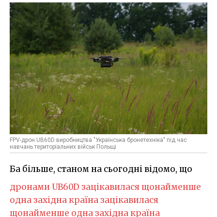
FPV-дрон UB60D виробництва "Українська бронетехніка" під час
навчань територіальних військ Польщі
Ба більше, станом на сьогодні відомо, що
дронами UB60D зацікавилася щонайменше
одна західна країна
зацікавилася
щонайменше одна західна країна