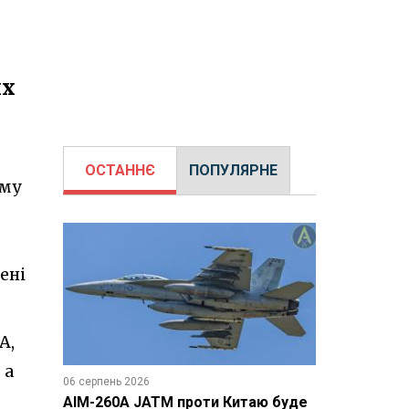
их
ОСТАННЄ
ПОПУЛЯРНЕ
ому
ені
А,
 а
06 серпень 2026
AIM-260A JATM проти Китаю буде