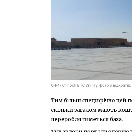
CH-47 Chinook ВПС Єгипту, фото з відкрити
Тим більш специфічно цей п
скільки загалом мають кошту
перероблятиметься база.
Тут автори порталу оперують