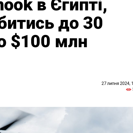
nook в Єгипті,
битись до 30
до $100 млн
27 липня 2024, 