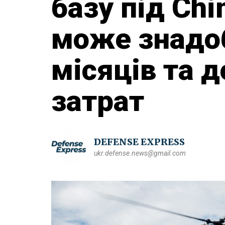
базу під Chi
може знадо
місяців та 
затрат
DEFENSE EXPRESS
ukr.defense.news@gmail.com