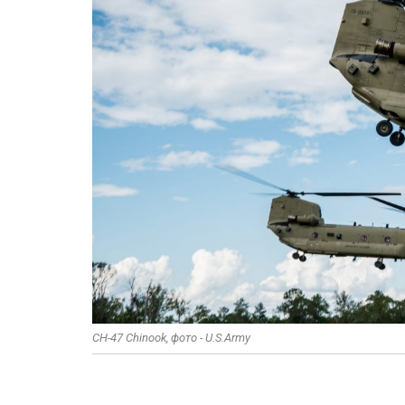
CH-47 Chinook, фото - U.S.Army