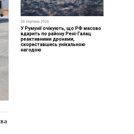
06 серпень 2026
У Румунії очікують, що РФ масово
вдарить по району Рені-Галац
реактивними дронами,
скориставшись унікальною
нагодою
ова