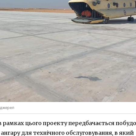
х джерел
 в рамках цього проекту передбачається побуд
го ангару для технічного обслуговування, в який