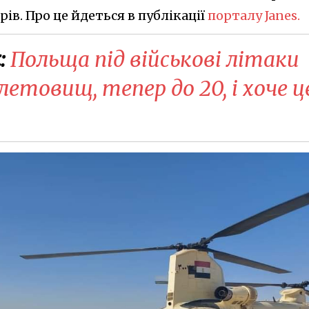
рів. Про це йдеться в публікації
порталу Janes.
:
Польща під військові літаки
етовищ, тепер до 20, і хоче ц