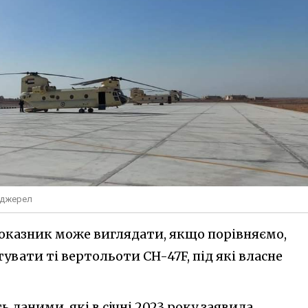
х джерел
оказник може виглядати, якщо порівняємо,
вати ті вертольоти CH-47F, під які власне
 даними, які в січні 2023 року заявила