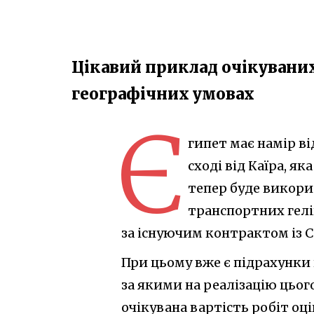
Цікавий приклад очікуваних
географічних умовах
Є
гипет має намір ві
сході від Каїра, я
тепер буде викор
транспортних гелі
за існуючим контрактом із 
При цьому вже є підрахунки 
за якими на реалізацію цьог
очікувана вартість робіт оці