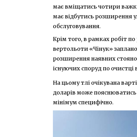
має вміщатись чотири важкі
має відбутись розширення у
обслуговування.
Крім того, в рамках робіт п
вертольоти «Чінук» заплано
розширення наявних стоянок
існуючих споруд по очистці в
На цьому тлі очікувана вартіс
доларів може пояснюватись 
мінімум специфічно.