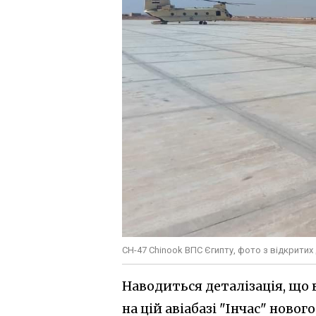
CH-47 Chinook ВПС Єгипту, фото з відкрити
Наводиться деталізація, що
на цій авіабазі "Інчас" ново