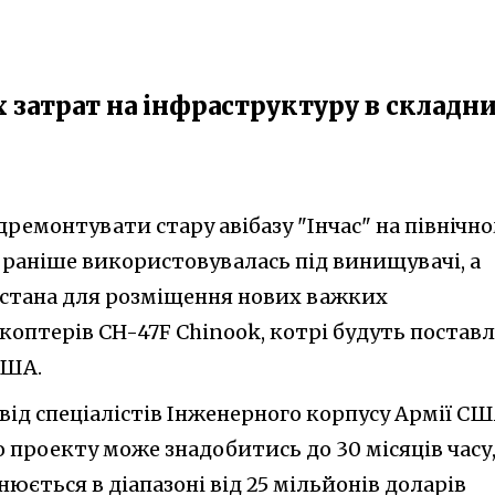
 затрат на інфраструктуру в складн
дремонтувати стару авібазу "Інчас" на північн
ка раніше використовувалась під винищувачі, а
истана для розміщення нових важких
коптерів CH-47F Chinook, котрі будуть поставл
США.
від спеціалістів Інженерного корпусу Армії СШ
о проекту може знадобитись до 30 місяців часу,
нюється в діапазоні від 25 мільйонів доларів