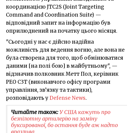
координацією JTC2S (Joint Targeting
Command and Coordination Suite) —
відповідний запит на інформацію був
оприлюднений на початку цього місяця.
"Сьогодні у нас є дійсно надійна
можливість для ведення вогню, але вона не
була створена для того, щоб обмінюватися
даними [на полі бою] в майбутньому", —
відзначив полковник Метт Пол, керівник
PEO C3T (виконавчого офісу програми
управління, зв’язку та тактики),
розповідають у
Defense News
.
Читайте також:
У США кажуть про
безпілотну артилерію на заміну
буксированої, бо остання буде аж надто
вразлива