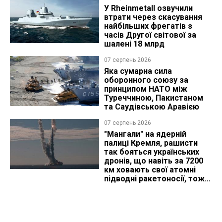
У Rheinmetall озвучили
втрати через скасування
найбільших фрегатів з
часів Другої світової за
шалені 18 млрд
07 серпень 2026
Яка сумарна сила
оборонного союзу за
принципом НАТО між
Туреччиною, Пакистаном
та Саудівською Аравією
07 серпень 2026
"Мангали" на ядерній
палиці Кремля, рашисти
так бояться українських
дронів, що навіть за 7200
км ховають свої атомні
підводні ракетоносії, тож
що видно з космосу