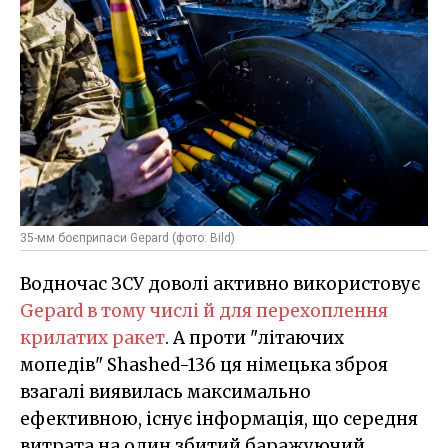
35-мм боєприпаси Gepard (фото: Bild)
Водночас ЗСУ доволі активно використовує
Gepard в тому числі й для перехоплення
крилатих ракет
. А проти "літаючих
мопедів" Shashed-136 ця німецька зброя
взагалі виявилась максимально
ефективною, існує інформація, що середня
витрата на один збитий баражуючий