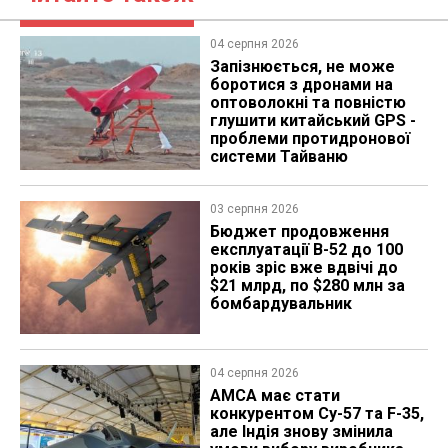
04 серпня 2026
Запізнюється, не може
боротися з дронами на
оптоволокні та повністю
глушити китайський GPS -
проблеми протидронової
системи Тайваню
03 серпня 2026
Бюджет продовження
експлуатації B-52 до 100
років зріс вже вдвічі до
$21 млрд, по $280 млн за
бомбардувальник
04 серпня 2026
AMCA має стати
конкурентом Су-57 та F-35,
але Індія знову змінила