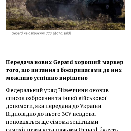
Gepard на озброєнні ЗСУ (фото: Bild)
Передача нових Gepard хороший маркер
того, що питання з боєприпасами до них
можливо успішно вирішено
Федеральний уряд Німеччини оновив
список озброєння та іншої військової
допомоги, яка передана до України.
Відповідно до нього ЗСУ невдовзі
поповняться ще сімома зенітними
самохідними установками Gepard, будуть