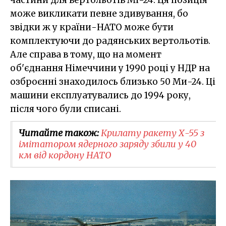
частини для вертольотів Мі-24. Ця позиція
може викликати певне здивування, бо
звідки ж у країни-НАТО може бути
комплектуючи до радянських вертольотів.
Але справа в тому, що на момент
об'єднання Німеччини у 1990 році у НДР на
озброєнні знаходилось близько 50 Ми-24. Ці
машини експлуатувались до 1994 року,
після чого були списані.
Читайте також:
Крилату ракету Х-55 з
імітатором ядерного заряду збили у 40
км від кордону НАТО