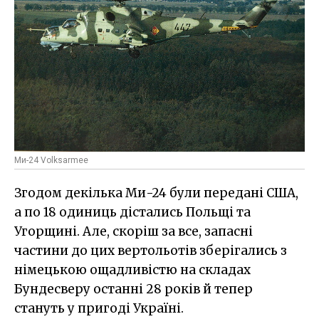
Ми-24 Volksarmee
Згодом декілька Ми-24 були передані США,
а по 18 одиниць дістались Польщі та
Угорщині. Але, скоріш за все, запасні
частини до цих вертольотів зберігались з
німецькою ощадливістю на складах
Бундесверу останні 28 років й тепер
стануть у пригоді Україні.