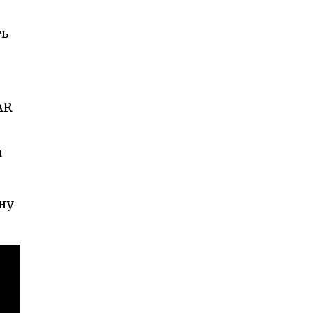
ть
AR
м
ну