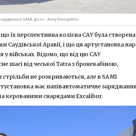
саудівської SAMI, фото - Army Recognition
що їх перспективна колісна САУ була створена
и Саудівської Аравії, і що ця артустановка нар
у військах. Відомо, що від цю САУ
е шасі від чеської Tatra з бронекабіною,
 стрільби не розкриваються, але в SAMI
артустановка має напівавтоматичне заряджанн
ма керованими снарядами Excalibur.