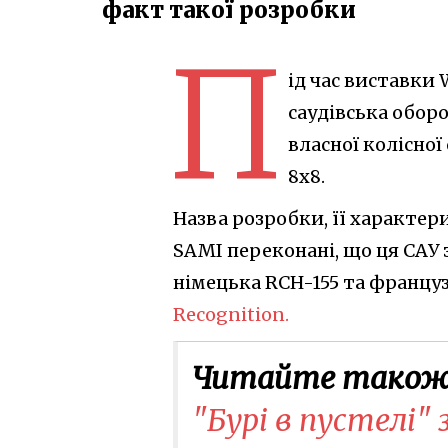
факт такої розробки
П
ід час виставки W
саудівська обор
власної колісної
8х8.
Назва розробки, її характер
SAMI переконані, що ця САУ
німецька RCH-155 та францу
Recognition.
Читайте також
"Бурі в пустелі" 