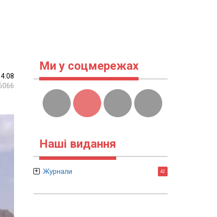
Ми у соцмережах
14:08
6066
Наші видання
Журнали
42