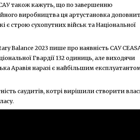
ї САУ також кажуть, що по завершенню
ійного виробництва ця артустановка доповни
які є строю сухопутних військ та Національної
itary Balance 2023 пише про наявність САУ CEAS
ціональної Гвардії 132 одиниць, але виходячи
ська Аравія наразі є найбільшим експлуатанто
ність саудитів, котрі вирішили створити влас
ласу.