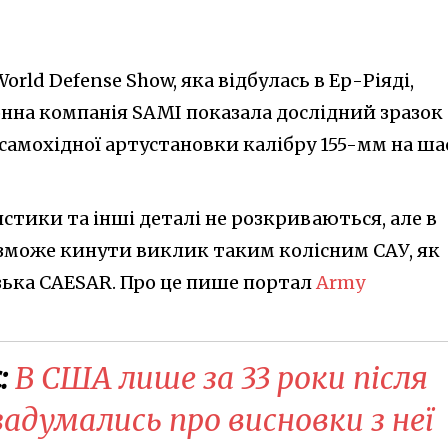
orld Defense Show, яка відбулась в Ер-Ріяді,
онна компанія SAMI показала дослідний зразок
 самохідної артустановки калібру 155-мм на ша
истики та інші деталі не розкриваються, але в
 зможе кинути виклик таким колісним САУ, як
зька CAESAR. Про це пише портал
Army
:
В США лише за 33 роки після
задумались про висновки з неї