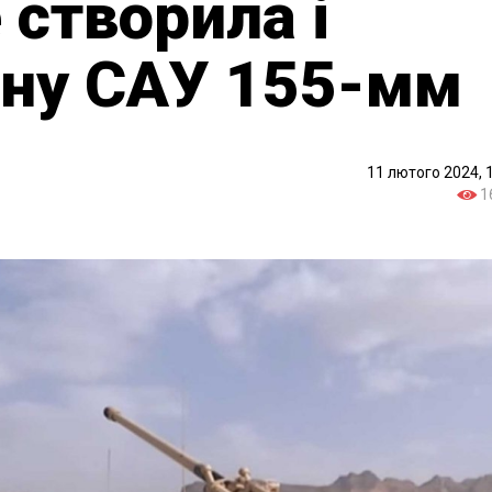
 створила і
сну САУ 155-мм
11 лютого 2024, 
1