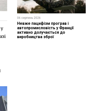
06 серпень 2026
Невже пацифізм програв і
автопромисловість у Франції
 у
активно долучається до
азі
виробництва зброї
я