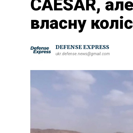
CAESAR, але
власну колі
DEFENSE EXPRESS
ukr.defense.news@gmail.com