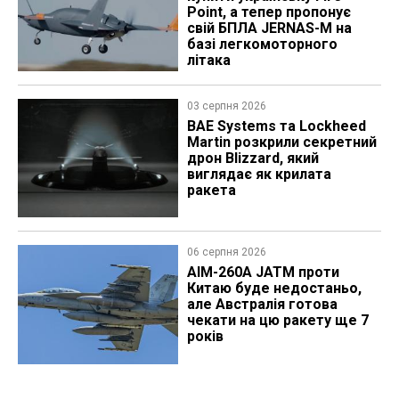
Point, а тепер пропонує
свій БПЛА JERNAS-M на
базі легкомоторного
літака
03 серпня 2026
BAE Systems та Lockheed
Martin розкрили секретний
дрон Blizzard, який
виглядає як крилата
ракета
06 серпня 2026
AIM-260A JATM проти
Китаю буде недостаньо,
але Австралія готова
чекати на цю ракету ще 7
років