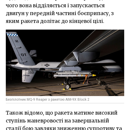
чого вона відділяється і запускається
двигун у передній частині боєприпасу, з
яким ракета долітає до кінцевої цілі.
Безпілотник MQ-9 Reaper з ракетою AIM-9X Block 2
Також відомо, що ракета матиме високий
ступінь маневровості на завершальній
стадії бою завдяки зниженню супротиву та