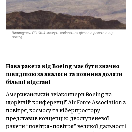
Винищувачі ПС США можуть озброїтися цікавою ракетою від
Boeing
Нова ракета від Boeing має бути значно
швидшою за аналоги та повинна долати
більші відстані
Американський авіаконцерн Boeing на
щорічній конференції Air Force Association з
повітря, космосу та кіберпростору
представив концепцію двоступеневої
ракети "повітря-повітря" великої дальності