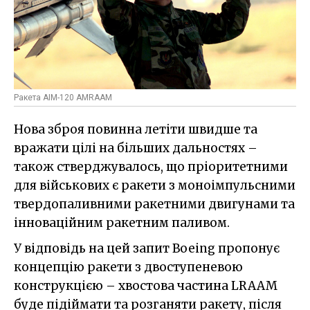
Ракета AIM-120 AMRAAM
Нова зброя повинна летіти швидше та
вражати цілі на більших дальностях –
також стверджувалось, що пріоритетними
для військових є ракети з моноімпульсними
твердопаливними ракетними двигунами та
інноваційним ракетним паливом.
У відповідь на цей запит Boeing пропонує
концепцію ракети з двоступеневою
конструкцією – хвостова частина LRAAM
буде підіймати та розганяти ракету, після