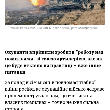
Російська САУ 2С5 "Гиацинт-С" веде вогонь, фото ілюстративне
Окупанти вирішили зробити "роботу над
помилками" зі своєю артилерією, але як
це буде втілено на практиці – вже інше
питання
За понад вісім місяців повномасштабної
війни російське окупаційне військо яскраво
продемонструвало нам, що вчитися на
власних помилках – точно не їхня сильна
сторона.