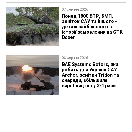
07 серпня 2026
Понад 1800 БТР, БМП,
зеніток САУ та іншого -
деталі найбільшого в
історії замовлення на GTK
Boxer
08 серпня 2026
BAE Systems Bofors, яка
робить для України САУ
Archer, зенітки Tridon та
снаряди, збільшила
виробництво у 3-4 рази