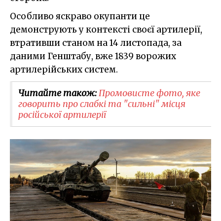
Особливо яскраво окупанти це
демонструють у контексті своєї артилерії,
втративши станом на 14 листопада, за
даними Генштабу, вже 1839 ворожих
артилерійських систем.
Читайте також:
Промовисте фото, яке
говорить про слабкі та "сильні" місця
російської артилерії