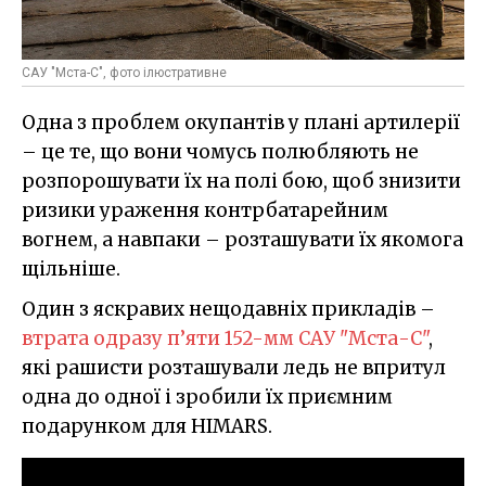
САУ "Мста-С", фото ілюстративне
Одна з проблем окупантів у плані артилерії
– це те, що вони чомусь полюбляють не
розпорошувати їх на полі бою, щоб знизити
ризики ураження контрбатарейним
вогнем, а навпаки – розташувати їх якомога
щільніше.
Один з яскравих нещодавніх прикладів –
втрата одразу п’яти 152-мм САУ "Мста-С"
,
які рашисти розташували ледь не впритул
одна до одної і зробили їх приємним
подарунком для HIMARS.