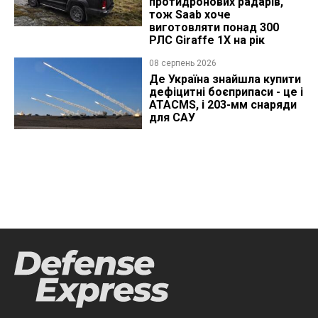
протидронових радарів,
тож Saab хоче
виготовляти понад 300
РЛС Giraffe 1X на рік
08 серпень 2026
Де Україна знайшла купити
дефіцитні боєприпаси - це і
ATACMS, і 203-мм снаряди
для САУ