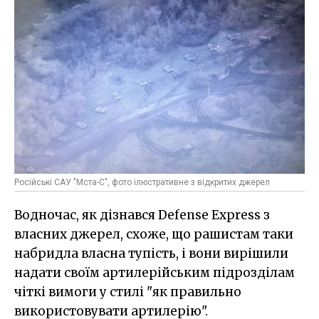
Російські САУ "Мста-С", фото ілюстративне з відкритих джерел
Водночас, як дізнався Defense Express з
власних джерел, схоже, що рашистам таки
набридла власна тупість, і вони вирішили
надати своїм артилерійським підрозділам
чіткі вимоги у стилі "як правильно
використовувати артилерію".