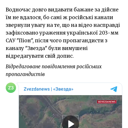
Водночас довго видавати бажане за дійсне
їм не вдалося, бо самі ж російські канали
звернули увагу на те, що на відео насправді
зафіксовано ураження української 203-мм
САУ "Піон", після чого пропагандисти з
каналу "Звезда" були вимушені
відредагувати свій допис.
Відредаговане повідомлення російських
пропагандистів