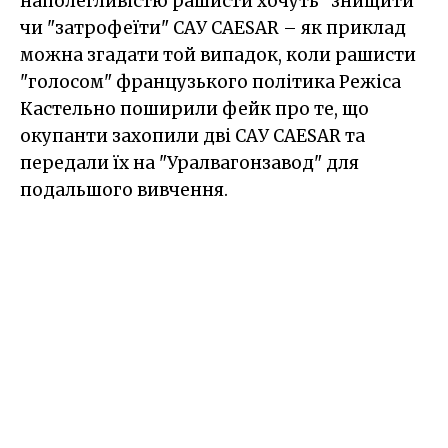
наполегливістю рашисти хочуть "знищити"
чи "затрофеїти" САУ CAESAR – як приклад
можна згадати той випадок, коли рашисти
"голосом" французького політика Режіса
Кастельно поширили фейк про те, що
окупанти захопили дві САУ CAESAR та
передали їх на "Уралвагонзавод" для
подальшого вивчення.