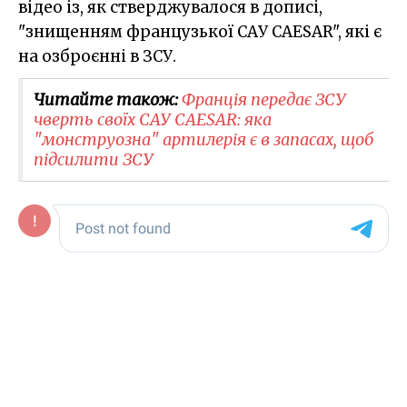
відео із, як стверджувалося в дописі,
"знищенням французької САУ CAESAR", які є
на озброєнні в ЗСУ.
Читайте також:
Франція передає ЗСУ
чверть своїх САУ CAESAR: яка
"монструозна" артилерія є в запасах, щоб
підсилити ЗСУ