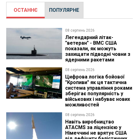
ОСТАННЄ
ПОПУЛЯРНЕ
08 серпень 2026
Легендарний літак-
"ветеран" - ВМС США
показали, як можуть
захищати підводні човни з
ядерними ракетами
08 серпень 2026
Цифрова логіка бойової
"Кропиви" як ця тактична
система управління роками
зберігає популярність у
військових і набуває нових
можливостей
08 серпень 2026
Навіть виробництво
ATACMS за ліцензією у
Німеччині не врятує США
від дефіциту балістичних