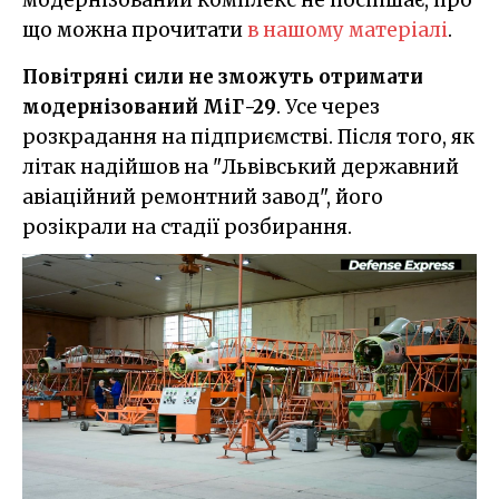
модернізований комплекс не поспішає, про
що можна прочитати
в нашому матеріалі
.
Повітряні сили не зможуть отримати
модернізований МіГ-29
. Усе через
розкрадання на підприємстві. Після того, як
літак надійшов на "Львівський державний
авіаційний ремонтний завод", його
розікрали на стадії розбирання.