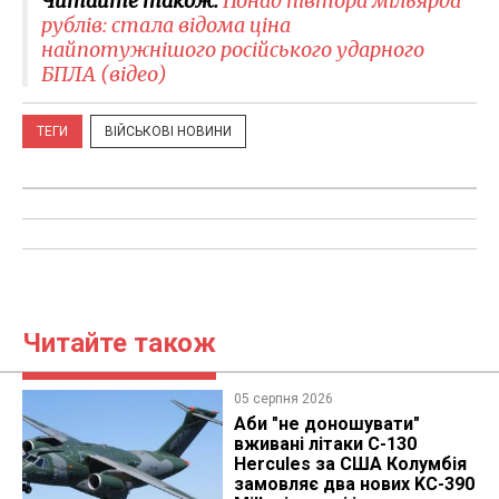
Читайте також:
Понад півтора мільярда
рублів: стала відома ціна
найпотужнішого російського ударного
БПЛА (відео)
ТЕГИ
ВІЙСЬКОВІ НОВИНИ
Читайте також
05 серпня 2026
Аби "не доношувати"
вживані літаки C-130
Hercules за США Колумбія
замовляє два нових KC-390