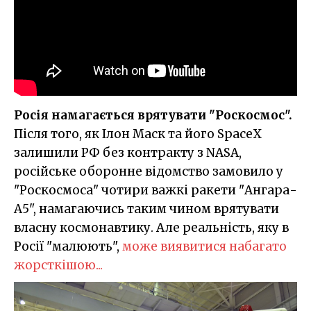
Росія намагається врятувати "Роскосмос".
Після того, як Ілон Маск та його SpaceX
залишили РФ без контракту з NASA,
російське оборонне відомство замовило у
"Роскосмоса" чотири важкі ракети "Ангара-
А5", намагаючись таким чином врятувати
власну космонавтику. Але реальність, яку в
Росії "малюють",
може виявитися набагато
жорсткішою...