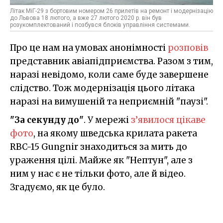
Літак МіГ-29 з бортовим номером 26 прилетів на ремонт і модернізацію
до Львова 18 лютого, а вже 27 лютого 2020 р. він був
розукомплектований і позбувся блоків управління системами.
Про це нам на умовах анонімності
розповів
представник авіапідприємства. Разом з тим,
наразі невідомо, коли саме буде завершене
слідство. Тож модернізація цього літака
наразі на вимушеній та неприємній "паузі".
"За секунду до"
. У мережі
з’явилося цікаве
фото
, на якому шведська крилата ракета
RBC-15 Gungnir знаходиться за мить до
ураження цілі. Майже як "Нептун", але з
ним у нас є не тільки фото, але й відео.
Згадуємо, як це було.