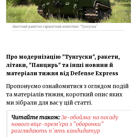
Зенітний ракетно-гарматний комплекс "Тунгуска"
Про модернізацію "Тунгуски", ракети,
літаки, "Панцирь" та інші новини й
матеріали тижня від Defense Express
Пропонуємо ознайомитися з оглядом подій
та матеріалів тижня, короткий опис яких
ми зібрали для вас у цій статті.
Читайте також:
Зе-обойма: на посаду
нового віце-прем’єра з "оборонки"
розглядають п`ять кандидатур