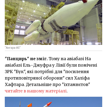
"Ангара-А5"
"Панцирь"
не зміг.
Тому на авіабазі На
авіабазі Ель-Джуфра у Лівії були помічені
ЗРК "Бук", які потрібні для "посилення
протиповітряної оборони" сил Халіфа
Хафтара. Детальніше про "іхтамнєтов"
читайте в нашому матеріалі
.