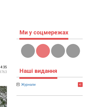
Ми у соцмережах
14:35
Наші видання
9763
Журнали
42