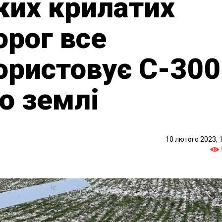
ких крилатих
орог все
ористовує С-300
о землі
10 лютого 2023, 