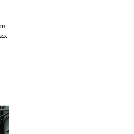
ли
них