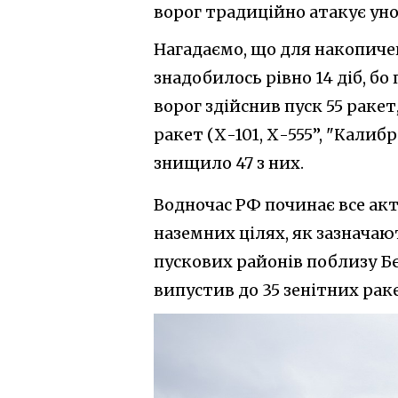
ворог традиційно атакує уно
Нагадаємо, що для накопиче
знадобилось рівно 14 діб, бо
ворог здійснив пуск 55 раке
ракет (Х-101, Х-555”, "Калибр
знищило 47 з них.
Водночас РФ починає все акт
наземних цілях, як зазначаю
пускових районів поблизу Б
випустив до 35 зенітних рак