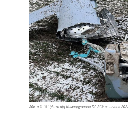
Збита Х-101 (фото від Командування ПС ЗСУ за січень 202