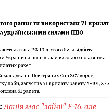
лютого рашисти використали 71 крила
ена українськими силами ППО
акетна атака РФ 10 лютого була відбита
 України на рівні вкрай високого показника -
илатих ракет.
Командуванні Повітряних Сил ЗСУ ворог,
ку доби, запустив 71 крилату ракету Х-101, Х-5
оплена 61 ракета.
:
Данія має "зайві" F-16, але