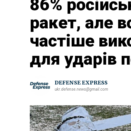
86% російсь
ракет, але в
частіше вик
для ударів п
DEFENSE EXPRESS
ukr.defense.news@gmail.com