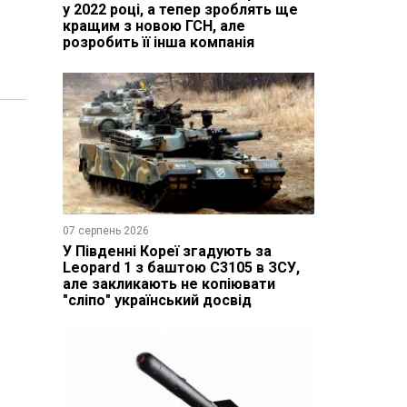
у 2022 році, а тепер зроблять ще
кращим з новою ГСН, але
розробить її інша компанія
07 серпень 2026
У Південні Кореї згадують за
Leopard 1 з баштою C3105 в ЗСУ,
але закликають не копіювати
"сліпо" український досвід