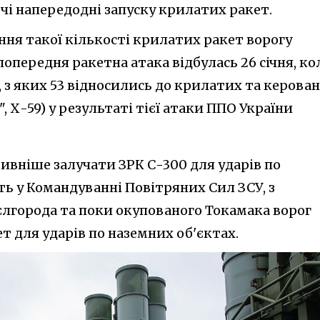
чі напередодні запуску крилатих ракет.
ння такої кількості крилатих ракет ворогу
 попередня ракетна атака відбулась 26 січня, ко
т, з яких 53 відносились до крилатих та керова
", Х-59) у результаті тієї атаки ППО України
ивніше залучати ЗРК С-300 для ударів по
ть у Командуванні Повітряних Сил ЗСУ, з
єлгорода та поки окупованого Токамака ворог
ет для ударів по наземних об'єктах.