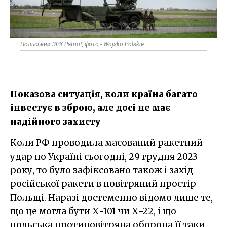
Польський ЗРК Patriot, фото - Wojsko Polskie
Показова ситуація, коли країна багато
інвестує в зброю, але досі не має
надійного захисту
Коли РФ проводила масований ракетний
удар по Україні сьогодні, 29 грудня 2023
року, то було зафіксовано також і захід
російської ракети в повітряний простір
Польщі. Наразі достеменно відомо лише те,
що це могла бути Х-101 чи Х-22, і що
польська протиповітряна оборона її таки