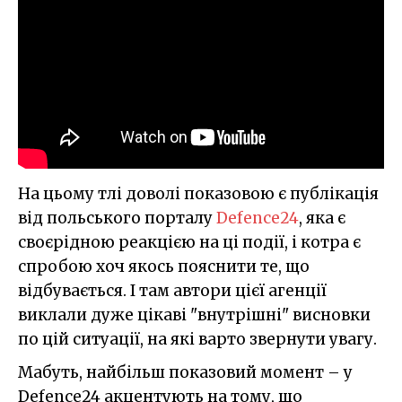
На цьому тлі доволі показовою є публікація
від польського порталу
Defence24
, яка є
своєрідною реакцією на ці події, і котра є
спробою хоч якось пояснити те, що
відбувається. І там автори цієї агенції
виклали дуже цікаві "внутрішні" висновки
по цій ситуації, на які варто звернути увагу.
Мабуть, найбільш показовий момент – у
Defence24 акцентують на тому, що