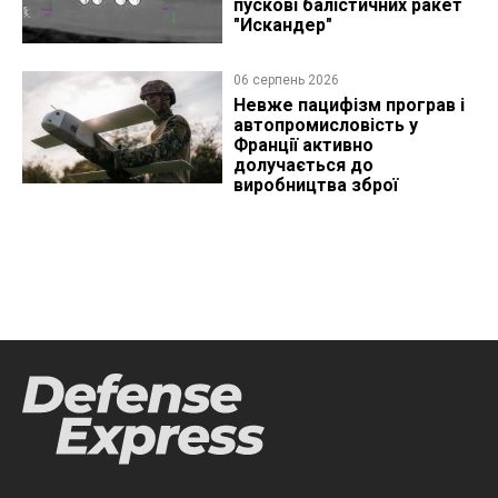
пускові балістичних ракет
"Искандер"
06 серпень 2026
Невже пацифізм програв і
автопромисловість у
Франції активно
долучається до
виробництва зброї