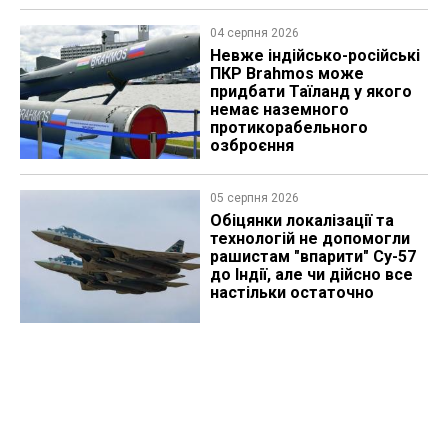
04 серпня 2026
Невже індійсько-російські
ПКР Brahmos може
придбати Таїланд у якого
немає наземного
протикорабельного
озброєння
05 серпня 2026
Обіцянки локалізації та
технологій не допомогли
рашистам "впарити" Су-57
до Індії, але чи дійсно все
настільки остаточно