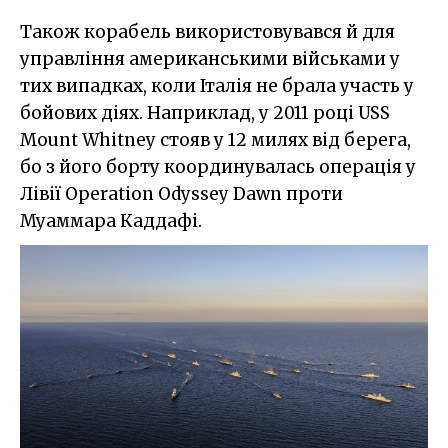
Також корабель використовувався й для
управління американськими військами у
тих випадках, коли Італія не брала участь у
бойових діях. Наприклад, у 2011 році USS
Mount Whitney стояв у 12 милях від берега,
бо з його борту координувалась операція у
Лівії Operation Odyssey Dawn проти
Муаммара Каддафі.