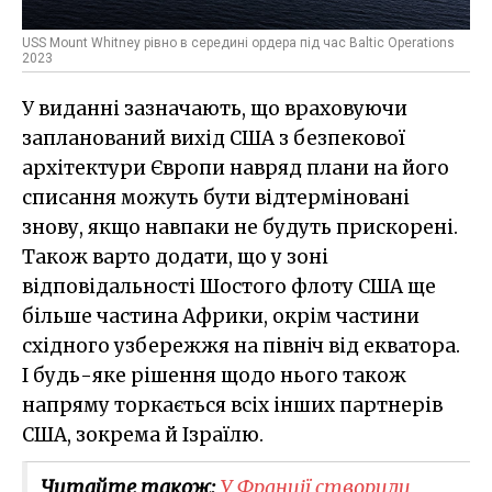
USS Mount Whitney рівно в середині ордера під час Baltic Operations
2023
У виданні зазначають, що враховуючи
запланований вихід США з безпекової
архітектури Європи навряд плани на його
списання можуть бути відтерміновані
знову, якщо навпаки не будуть прискорені.
Також варто додати, що у зоні
відповідальності Шостого флоту США ще
більше частина Африки, окрім частини
східного узбережжя на північ від екватора.
І будь-яке рішення щодо нього також
напряму торкається всіх інших партнерів
США, зокрема й Ізраїлю.
Читайте також:
У Франції створили