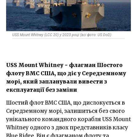
USS Mount Whitney (LCC 20) у 2023 році (всі фото: US DoD)
USS Mount Whitney - флагман Шостого
флоту ВМС США, що діє у Середземному
морі, який запланували вивести з
експлуатації без заміни
Шостий флот ВМС США, що дислокується в
Середземному морі, залишиться без свого
унікального командного корабля USS Mount
Whitney одного з двох представників класу
Blue Ridge. Він є флагманом флоту та