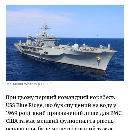
USS Mount Whitney (LCC 20)
При цьому перший командний корабель
USS Blue Ridge, що був спущений на воду у
1969 році, який призначений лише для ВМС
США та має менший функіонал та рівень
оснащення, буде модернізований та має