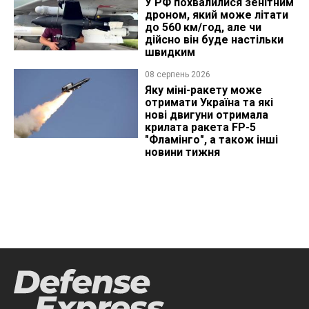
У РФ похвалилися зенітним
дроном, який може літати
до 560 км/год, але чи
дійсно він буде настільки
швидким
08 серпень 2026
Яку міні-ракету може
отримати Україна та які
нові двигуни отримала
крилата ракета FP-5
"Фламінго", а також інші
новини тижня