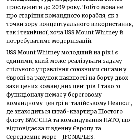
прослужити до 2039 року. Тобто мова не
про старіння командного корабля, як з
точки зору концептуального використання,
так і технічної, хоча USS Mount Whitney й
потребуватиме модернізацій.
USS Mount Whitney молодший на рік і є
єдиними, який може реалізувати задачу
спільного управління союзними силами у
Європі за рахунок наявності на борту двох
захищених командних центрів. І такого
функціоналу немає у береговому
командному центрі в італійському Неаполі,
де знаходиться штаб-квартира Шостого
флоту ВМС США та командування НАТО, що
відповідає за південну Європу та
Середземне море - JFC NAPLES.