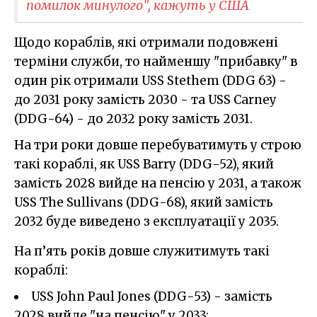
помилок минулого", кажуть у США
Щодо кораблів, які отримали подовжені
терміни служби, то найменшу "прибавку" в
один рік отримали USS Stethem (DDG 63) -
до 2031 року замість 2030 - та USS Carney
(DDG-64) - до 2032 року замість 2031.
На три роки довше перебуватимуть у строю
такі кораблі, як USS Barry (DDG-52), який
замість 2028 вийде на пенсію у 2031, а також
USS The Sullivans (DDG-68), який замість
2032 буде виведено з експлуатації у 2035.
На п’ять років довше служитимуть такі
кораблі:
USS John Paul Jones (DDG-53) - замість
2028 вийде "на пенсію" у 2033;