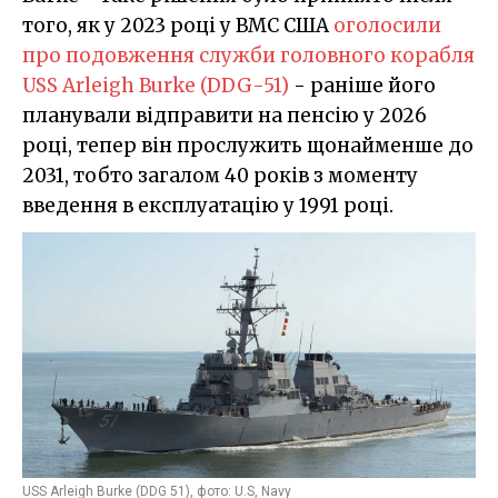
того, як у 2023 році у ВМС США
оголосили
про подовження служби головного корабля
USS Arleigh Burke (DDG-51)
- раніше його
планували відправити на пенсію у 2026
році, тепер він прослужить щонайменше до
2031, тобто загалом 40 років з моменту
введення в експлуатацію у 1991 році.
USS Arleigh Burke (DDG 51), фото: U.S, Navy