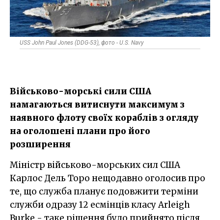
USS John Paul Jones (DDG-53), фото - U.S. Navy
Військово-морські сили США
намагаються витиснути максимум з
наявного флоту своїх кораблів з огляду
на оголошені плани про його
розширення
Міністр військово-морських сил США
Карлос Дель Торо нещодавно оголосив про
те, що служба планує подовжити терміни
служби одразу 12 есмінців класу Arleigh
Burke - таке рішення було прийнято після