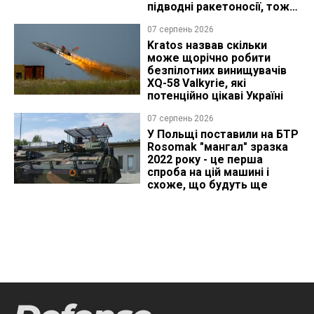
підводні ракетоносії, тож
що видно з космосу
07 серпень 2026
Kratos назвав скільки
може щорічно робити
безпілотних винищувачів
XQ-58 Valkyrie, які
потенційно цікаві Україні
07 серпень 2026
У Польщі поставили на БТР
Rosomak "мангал" зразка
2022 року - це перша
спроба на цій машині і
схоже, що будуть ще