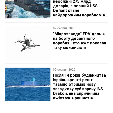
неосяжні 275 млрд
доларів, а перший USS
Defiant стане
найдорожчим кораблем в
історії
07 серпня 2026
"Мікрозаводи" FPV-дронів
на борту десантного
корабля - хто вже показав
таку можливість
05 серпня 2026
Після 14 років будівництва
Ізраїль врешті решт
таємно отримав нову
загадкову субмарину INS
Drakon, яка спричинила
ажіотаж в рашистів