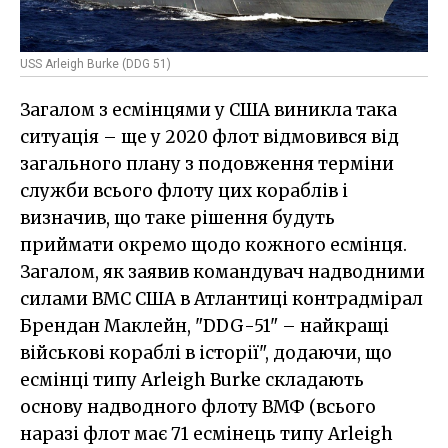
USS Arleigh Burke (DDG 51)
Загалом з есмінцями у США виникла така
ситуація – ще у 2020 флот відмовився від
загального плану з подовження терміни
служби всього флоту цих кораблів і
визначив, що таке рішення будуть
приймати окремо щодо кожного есмінця.
Загалом, як заявив командувач надводними
силами ВМС США в Атлантиці контрадмірал
Брендан Маклейн, "DDG-51" – найкращі
військові кораблі в історії", додаючи, що
есмінці типу Arleigh Burke складають
основу надводного флоту ВМФ (всього
наразі флот має 71 есмінець типу Arleigh