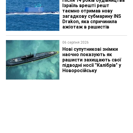
Після 14 років будівництва
Ізраїль врешті решт
таємно отримав нову
загадкову субмарину INS
Drakon, яка спричинила
ажіотаж в рашистів
06 серпня 2026
Нові супутникові знімки
наочно показують як
рашисти захищають свої
підводні носії "Калібрів" у
Новоросійську