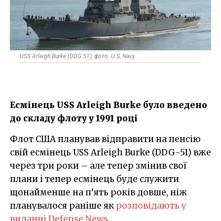
USS Arleigh Burke (DDG 51), фото: U.S, Navy
Есмінець USS Arleigh Burke було введено
до складу флоту у 1991 році
Флот США планував відправити на пенсію
свій есмінець USS Arleigh Burke (DDG-51) вже
через три роки – але тепер змінив свої
плани і тепер есмінець буде служити
щонайменше на п’ять років довше, ніж
планувалося раніше як
розповідають у
виданні Defense News
.