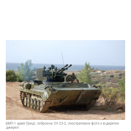
БМП-1 армії Греції, озброєна ЗУ-23-2, ілюстративне фото з відкритих
джерел