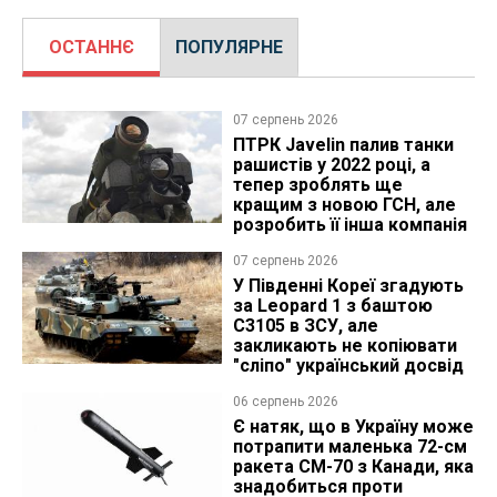
ОСТАННЄ
ПОПУЛЯРНЕ
07 серпень 2026
ПТРК Javelin палив танки
рашистів у 2022 році, а
тепер зроблять ще
кращим з новою ГСН, але
розробить її інша компанія
07 серпень 2026
У Південні Кореї згадують
за Leopard 1 з баштою
C3105 в ЗСУ, але
закликають не копіювати
"сліпо" український досвід
06 серпень 2026
Є натяк, що в Україну може
потрапити маленька 72-см
ракета CM-70 з Канади, яка
знадобиться проти