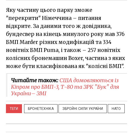
Яку частину цього парку зможе
"перекрити" Німеччина – питання
відкрите. За даними того ж довідника,
бундесвер на кінець минулого року мав 376
БМП Marder різних модифікацій та 334
новітніх БМП Puma, і також – 257 новітніх
колісних бронемашин Boxer, частина з яких
може бути класифікована як "колісні БМП".
Читайте також:
США домовляються із
Кіпром про БМП-3, Т-80 та ЗРК "Бук" для
України– ЗМІ
ТЕГИ
БРОНЕТЕХНІКА
ЗБРОЙНІ СИЛИ УКРАЇНИ
НАТО