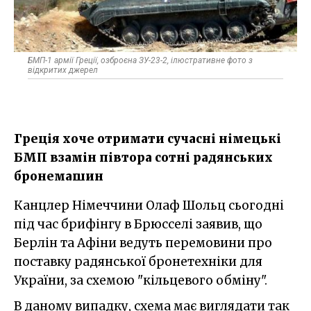
БМП-1 армії Греції, озброєна ЗУ-23-2, ілюстративне фото з
відкритих джерел
Греція хоче отримати сучасні німецькі
БМП взамін півтора сотні радянських
бронемашин
Канцлер Німеччини Олаф Шольц сьогодні
під час брифінгу в Брюсселі заявив, що
Берлін та Афіни ведуть перемовини про
поставку радянської бронетехніки для
України, за схемою "кільцевого обміну".
В даному випадку, схема має виглядати так