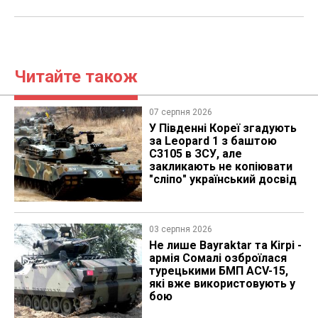
Читайте також
07 серпня 2026
У Південні Кореї згадують
за Leopard 1 з баштою
C3105 в ЗСУ, але
закликають не копіювати
"сліпо" український досвід
03 серпня 2026
Не лише Bayraktar та Kirpi -
армія Сомалі озброїлася
турецькими БМП ACV-15,
які вже використовують у
бою