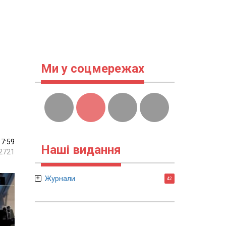
Ми у соцмережах
17:59
Наші видання
2721
Журнали
42