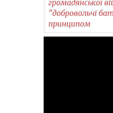
громадянської в
"добровольчі ба
принципом