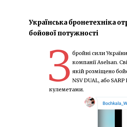
Українська бронетехніка о
бойової потужності
З
бройні сили Україн
компанії Aselsan. С
якій розміщено бой
NSV DUAL, або SARP 
кулеметами.