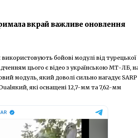
тримала вкрай важливе оновлення
и використовують бойові модулі від турецької
відченням цього є відео з українською МТ-ЛБ, н
овий модуль, який доволі сильно нагадує SARP
Dualякий, які оснащені 12,7-мм та 7,62-мм