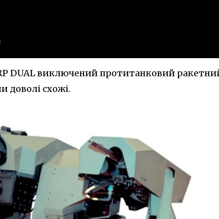
ARP DUAL виключений протитанковий ракетни
и доволі схожі.