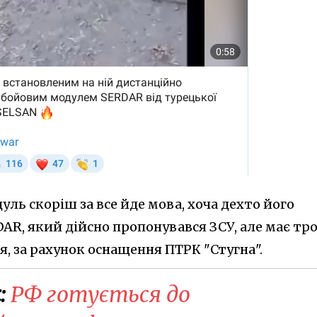
уль скоріш за все йде мова, хоча дехто його
DAR, який дійсно пропонувався ЗСУ, але має тр
, за рахунок оснащення ПТРК "Стугна".
:
РФ готується до