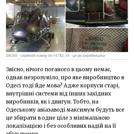
SW205 - серійний номер 66-16782, 66 - це рік виробництва
Звісно, нічого поганого в цьому немає,
однак незрозуміло, про яке виробництво в
Одесі тоді йде мова? Адже корпуси старі,
внутрішні системи від інших західних
виробників, як і двигун. Тобто, на
Одеському авіазаводі максимум будуть все
це збирати в одне ціле з мінімальною
локалізацією і без особливих надій на її
збільшення.