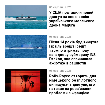
06 серпень 2026
У США поставили новий
двигун на свою копію
українського морського
дрона Magura
05 серпень 2026
Після 14 років будівництва
Ізраїль врешті решт
таємно отримав нову
загадкову субмарину INS
Drakon, яка спричинила
ажіотаж в рашистів
05 серпень 2026
Rolls-Royce створить для
німецького безпілотного
винищувача двигуни, що
натякає на розв'язання
проблеми з Францією