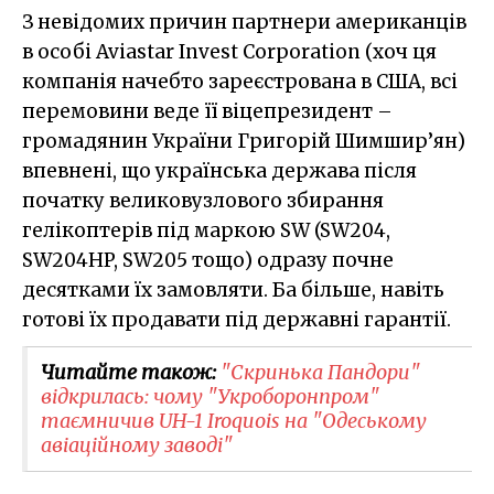
З невідомих причин партнери американців
в особі Aviastar Invest Corporation (хоч ця
компанія начебто зареєстрована в США, всі
перемовини веде її віцепрезидент –
громадянин України Григорій Шимшир’ян)
впевнені, що українська держава після
початку великовузлового збирання
гелікоптерів під маркою SW (SW204,
SW204HP, SW205 тощо) одразу почне
десятками їх замовляти. Ба більше, навіть
готові їх продавати під державні гарантії.
Читайте також:
"Скринька Пандори"
відкрилась: чому "Укроборонпром"
таємничив UH-1 Iroquois на "Одеському
авіаційному заводі"