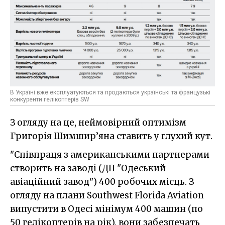
В Україні вже експлуатуються та продаються українські та французькі
конкуренти гелікоптерів SW
З огляду на це, неймовірний оптимізм
Григорія Шимшир’яна ставить у глухий кут.
"Співпраця з американськими партнерами
створить на заводі (ДП "Одеський
авіаційний завод") 400 робочих місць. З
огляду на плани Southwest Florida Aviation
випустити в Одесі мінімум 400 машин (по
50 гелікоптерів на рік), вони забезпечать