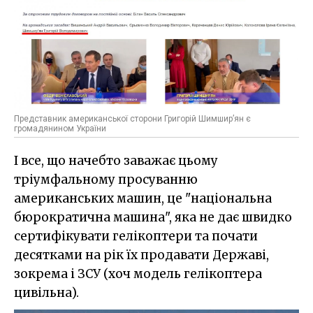
Представник американської сторони Григорій Шимшир’ян є
громадянином України
І все, що начебто заважає цьому
тріумфальному просуванню
американських машин, це "національна
бюрократична машина", яка не дає швидко
сертифікувати гелікоптери та почати
десятками на рік їх продавати Державі,
зокрема і ЗСУ (хоч модель гелікоптера
цивільна).