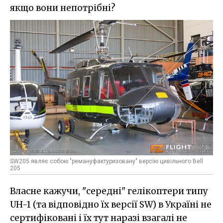
якщо вони непотрібні?
SW205 являє собою "ремануфактуризовану" версію цивільного Bell
205
Власне кажучи, "середні" гелікоптери типу
UH-1 (та відповідно їх версії SW) в Україні не
сертифіковані і їх тут наразі взагалі не