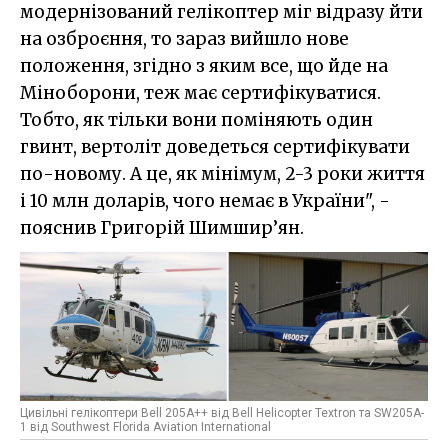
модернізований гелікоптер міг відразу йти
на озброєння, то зараз вийшло нове
положення, згідно з яким все, що йде на
Міноборони, теж має сертифікуватися.
Тобто, як тільки вони поміняють один
гвинт, вертоліт доведеться сертифікувати
по-новому. А це, як мінімум, 2-3 роки життя
і 10 млн доларів, чого немає в України", -
пояснив Григорій Шимшир’ян.
Цивільні гелікоптери Bell 205A++ від Bell Helicopter Textron та SW205A-
1 від Southwest Florida Aviation International