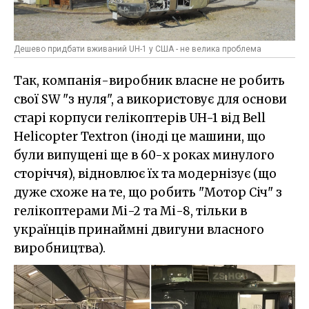
Дешево придбати вживаний UH-1 у США - не велика проблема
Так, компанія-виробник власне не робить
свої SW "з нуля", а використовує для основи
старі корпуси гелікоптерів UH-1 від Bell
Helicopter Textron (іноді це машини, що
були випущені ще в 60-х роках минулого
сторіччя), відновлює їх та модернізує (що
дуже схоже на те, що робить "Мотор Січ" з
гелікоптерами Мі-2 та Мі-8, тільки в
українців принаймні двигуни власного
виробництва).