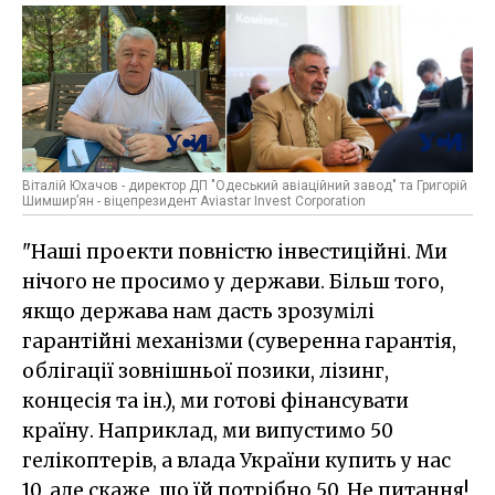
Віталій Юхачов - директор ДП "Одеський авіаційний завод" та Григорій
Шимшир’ян - віцепрезидент Aviastar Invest Corporation
"Наші проекти повністю інвестиційні. Ми
нічого не просимо у держави. Більш того,
якщо держава нам дасть зрозумілі
гарантійні механізми (суверенна гарантія,
облігації зовнішньої позики, лізинг,
концесія та ін.), ми готові фінансувати
країну. Наприклад, ми випустимо 50
гелікоптерів, а влада України купить у нас
10, але скаже, що їй потрібно 50. Не питання!