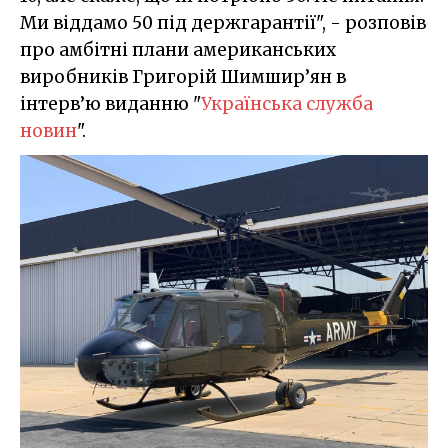
Ми віддамо 50 під держгарантії", - розповів
про амбітні плани американських
виробників Григорій Шимшир’ян в
інтерв’ю виданню "
Українська служба
новин
".