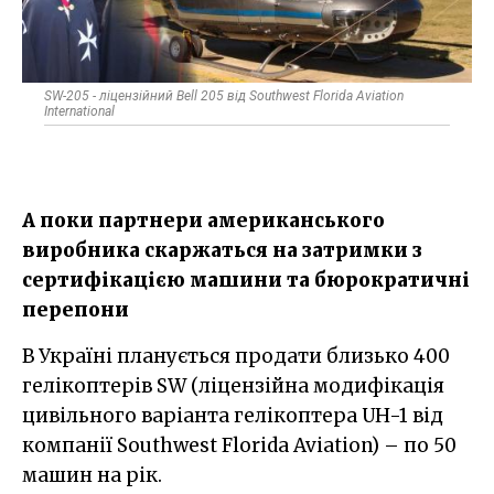
SW-205 - ліцензійний Bell 205 від Southwest Florida Aviation
International
А поки партнери американського
виробника скаржаться на затримки з
сертифікацією машини та бюрократичні
перепони
В Україні планується продати близько 400
гелікоптерів SW (ліцензійна модифікація
цивільного варіанта гелікоптера UH-1 від
компанії Southwest Florida Aviation) – по 50
машин на рік.