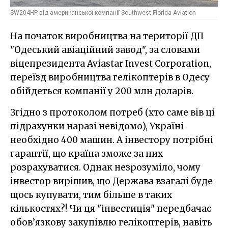
SW204HP від американської компанії Southwest Florida Aviation
На початок виробництва на території ДП
"Одеський авіаційний завод", за словами
віцепрезидента Aviastar Invest Corporation,
переїзд виробництва гелікоптерів в Одесу
обійдеться компанії у 200 млн доларів.
Згідно з протоколом потреб (хто саме вів ці
підрахунки наразі невідомо), Україні
необхідно 400 машин. А інвестору потрібні
гарантії, що країна зможе за них
розрахуватися. Однак незрозуміло, чому
інвестор вирішив, що Держава взагалі буде
щось купувати, тим більше в таких
кількостях?! Чи ця "інвестиція" передбачає
обов’язкову закупівлю гелікоптерів, навіть