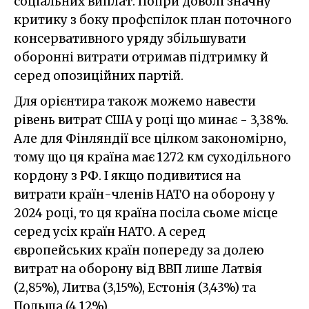
соціальних виплат. Попри доволі значну
критику з боку профспілок план поточного
консервативного уряду збільшувати
оборонні витрати отримав підтримку й
серед опозиційних партій.
Для орієнтира також можемо навести
рівень витрат США у році що минає - 3,38%.
Але для Фінляндії все цілком закономірно,
тому що ця країна має 1272 км суходільного
кордону з РФ. І якщо подивитися на
витрати країн-членів НАТО на оборону у
2024 році, то ця країна посіла сьоме місце
серед усіх країн НАТО. А серед
європейських країн попереду за долею
витрат на оборону від ВВП лише Латвія
(2,85%), Литва (3,15%), Естонія (3,43%) та
Польща (4,12%).