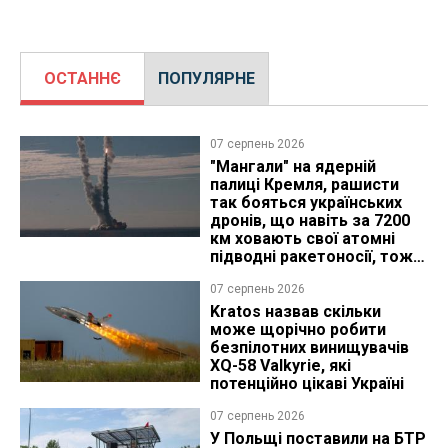
ОСТАННЄ
ПОПУЛЯРНЕ
07 серпень 2026
"Мангали" на ядерній
палиці Кремля, рашисти
так бояться українських
дронів, що навіть за 7200
км ховають свої атомні
підводні ракетоносії, тож
що видно з космосу
07 серпень 2026
Kratos назвав скільки
може щорічно робити
безпілотних винищувачів
XQ-58 Valkyrie, які
потенційно цікаві Україні
07 серпень 2026
У Польщі поставили на БТР