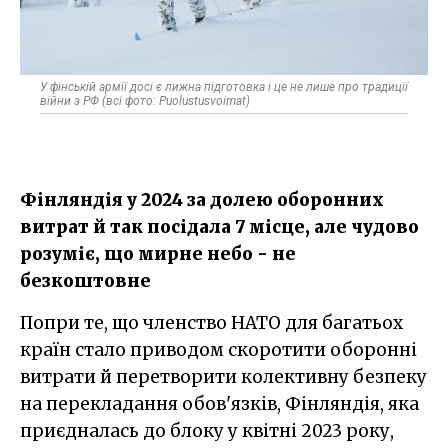
У фінській армії досі є лижна підготовка і це не лише про традиції
війни з РФ (всі фото: Puolustusvoimat)
Фінляндія у 2024 за долею оборонних
витрат й так посідала 7 місце, але чудово
розуміє, що мирне небо - не
безкоштовне
Попри те, що членство НАТО для багатьох
країн стало приводом скоротити оборонні
витрати й перетворити колективну безпеку
на перекладання обов'язків, Фінляндія, яка
приєдналась до блоку у квітні 2023 року,