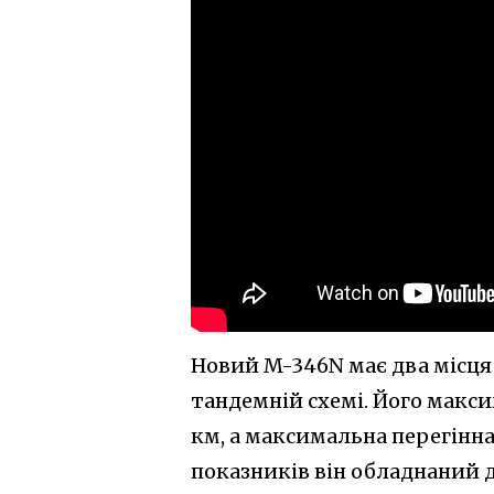
Новий M-346N має два місця 
тандемній схемі. Його макси
км, а максимальна перегінна
показників він обладнаний