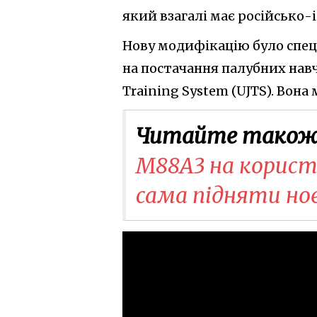
який взагалі має російсько-
Нову модифікацію було спеці
на постачання палубних навч
Training System (UJTS). Вона
Читайте також
M88A3 на користь
сама підняти но