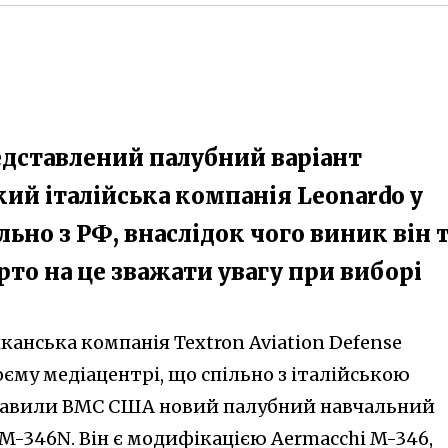
дставлений палубний варіант
кий італійська компанія Leonardo у
льно з РФ, внаслідок чого виник він 
арто на це зважати увагу при виборі
анська компанія Textron Aviation Defense
оєму медіацентрі, що спільно з італійською
тавили ВМС США новий палубний навчальний
 M-346N. Він є модифікацією Aermacchi M-346,