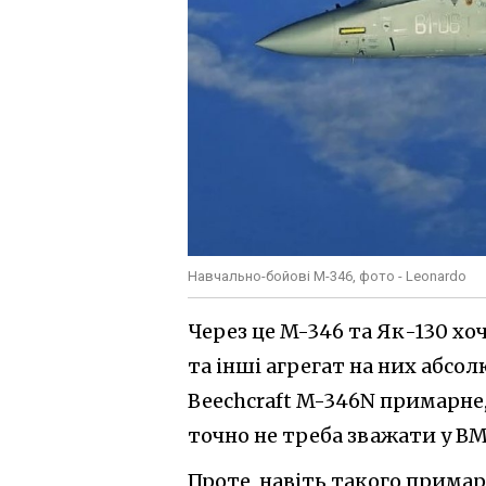
Навчально-бойові M-346, фото - Leonardo
Через це M-346 та Як-130 хо
та інші агрегат на них абсолю
Beechcraft M-346N примарне, 
точно не треба зважати у В
Проте, навіть такого прима