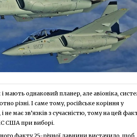
ч і мають однаковий планер, але авіоніка, сист
тно різні. І саме тому, російське коріння у
і не має зв’язків з сучасністю, тому на цей фак
МС США при виборі.
рного факту 25-річної давнини вистачило, щоб