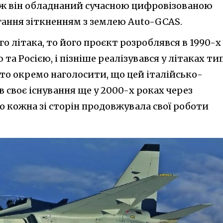
ож він обладнаний сучасною цифровізованою
гання зіткненням з землею Auto-GCAS.
о літака, то його проєкт розроблявся в 1990-х
 та Росією, і пізніше реалізувався у літаках ти
рто окремо наголосити, що цей італійсько-
своє існування ще у 2000-х роках через
що кожна зі сторін продовжувала свої роботи