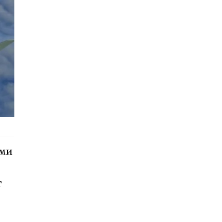
еми
т