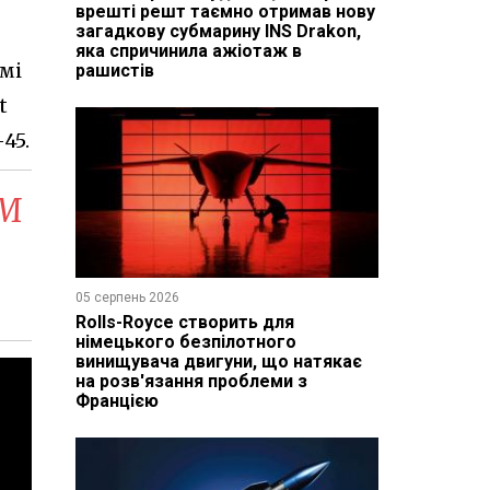
врешті решт таємно отримав нову
загадкову субмарину INS Drakon,
яка спричинила ажіотаж в
мі
рашистів
t
45.
ЕМ
05 серпень 2026
Rolls-Royce створить для
німецького безпілотного
винищувача двигуни, що натякає
на розв'язання проблеми з
Францією