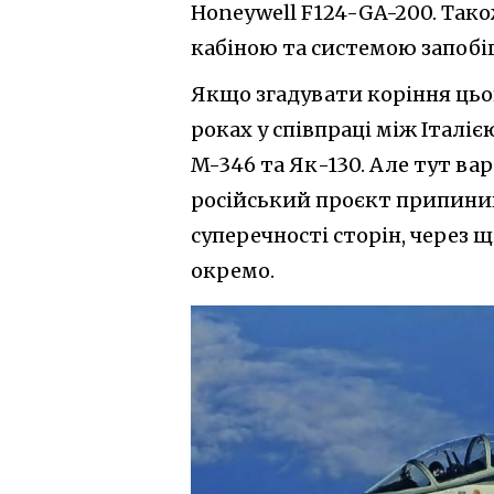
Honeywell F124-GA-200. Так
кабіною та системою запобі
Якщо згадувати коріння цьог
роках у співпраці між Італією
M-346 та Як-130. Але тут ва
російський проєкт припинив 
суперечності сторін, через 
окремо.