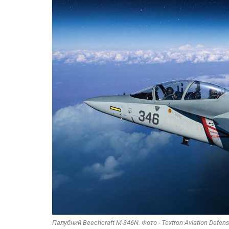
Палубний Beechcraft M-346N. Фото - Textron Aviation Defen