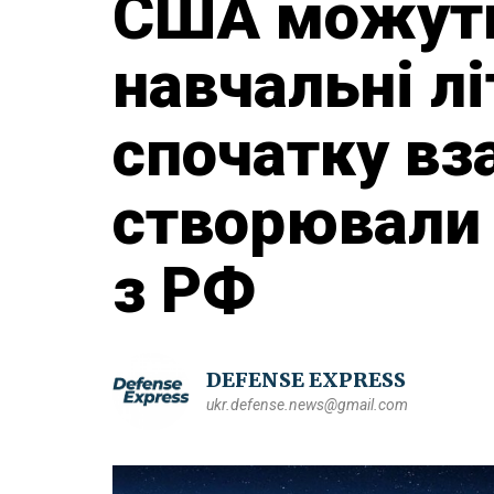
США можуть
навчальні лі
спочатку вз
створювали 
з РФ
DEFENSE EXPRESS
ukr.defense.news@gmail.com