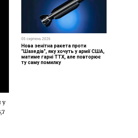
05 серпень 2026
Нова зенітна ракета проти
"Шахедів", яку хочуть у армії США,
матиме гарні ТТХ, але повторює
ту саму помилку
 у
,7