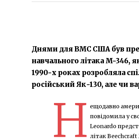
Днями для ВМС США був пре
навчального літака M-346, я
1990-х роках розробляла спі
російський Як-130, але чи в
Н
ещодавно америк
повідомила у св
Leonardo предс
літак Beechcraft