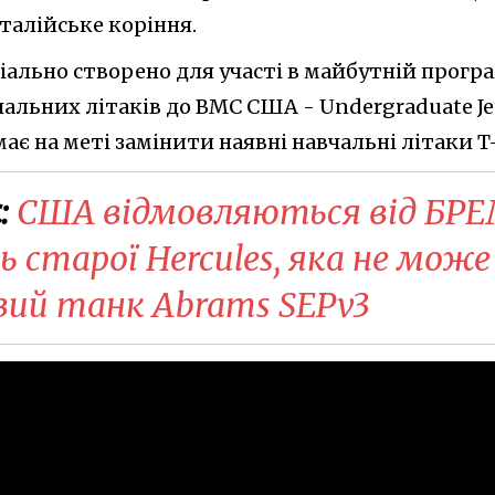
італійське коріння.
ально створено для участі в майбутній програ
альних літаків до ВМС США - Undergraduate Je
 має на меті замінити наявні навчальні літаки T-
:
США відмовляються від БР
 старої Hercules, яка не може
вий танк Abrams SEPv3