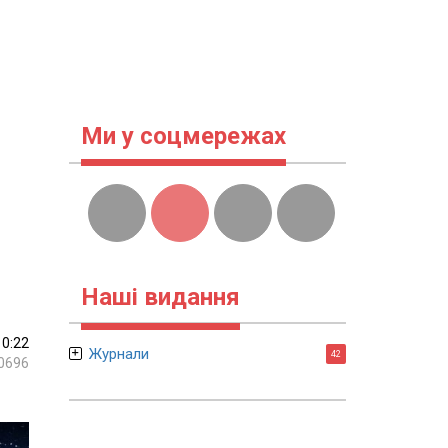
Ми у соцмережах
Наші видання
10:22
Журнали
42
0696