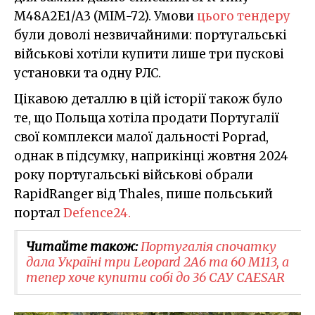
M48A2E1/A3 (MIM-72). Умови
цього тендеру
були доволі незвичайними: португальські
військові хотіли купити лише три пускові
установки та одну РЛС.
Цікавою деталлю в цій історії також було
те, що Польща хотіла продати Португалії
свої комплекси малої дальності Poprad,
однак в підсумку, наприкінці жовтня 2024
року португальські військові обрали
RapidRanger від Thales, пише польський
портал
Defence24.
Читайте також:
Португалія спочатку
дала Україні три Leopard 2A6 та 60 M113, а
тепер хоче купити собі до 36 САУ CAESAR