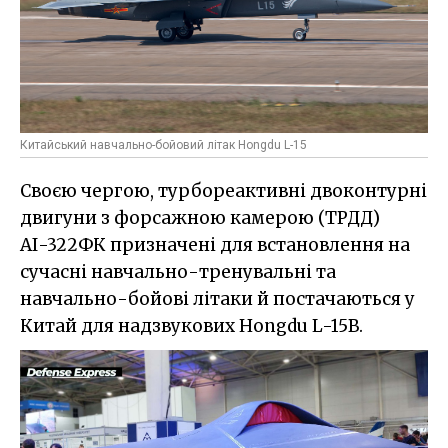
Китайський навчально-бойовий літак Hongdu L-15
Своєю чергою, турбореактивні двоконтурні
двигуни з форсажною камерою (ТРДД)
АІ-322ФК призначені для встановлення на
сучасні навчально-тренувальні та
навчально-бойові літаки й постачаються у
Китай для надзвукових Hongdu L-15B.