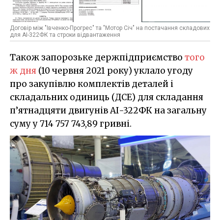
Договір між "Івченко-Прогрес" та "Мотор Січ" на постачання складових
для АІ-322ФК та строки відвантаження
Також запорозьке держпідприємство
того
ж дня
(10 червня 2021 року) уклало угоду
про закупівлю комплектів деталей і
складальних одиниць (ДСЕ) для складання
п’ятнадцяти двигунів АІ-322ФК на загальну
суму у 714 757 743,89 гривні.