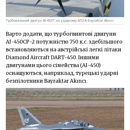
Турбовальний двигун AI-450T на ударному БПЛА Bayraktar Akıncı
Варто додати, що турбогвинтові двигуни
АІ-450СР-2 потужністю 750 к.с. здебільшого
встановляються на австрійські легкі літаки
Diamond Aircraft DART-450. Іншими
двигунами цього сімейства (АІ-450)
оснащуються, наприклад, турецькі ударні
безпілотники Bayraktar Akıncı.