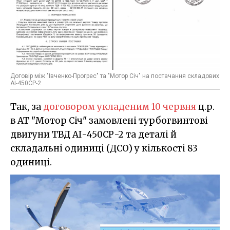
Договір між "Івченко-Прогрес" та "Мотор Січ" на постачання складових
АІ-450СР-2
Так, за
договором укладеним 10 червня
ц.р.
в АТ "Мотор Січ" замовлені турбогвинтові
двигуни ТВД АІ-450СР-2 та деталі й
складальні одиниці (ДСО) у кількості 83
одиниці.