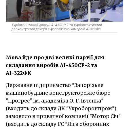
Турбогвинтовий двигун АІ-450СР-2 та турбореактивний
двоконтурний двигун з форсажною камерою АІ-322ФК
Мова йде про дві великі партії для
складання виробів АІ-450СР-2 та
АІ-322ФК
Державне підприємство "Запорізьке
машинобудівне конструкторське бюро
"Прогрес" ім. академіка О. Г. Івченка"
(входить до складу ДК "Укроборонпром")
замовило в приватної компанії "Мотор Січ"
(входить до складу ГС "Ліга оборонних