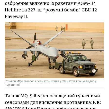
озброєння включно із ракетами AGM-114
Hellfire та 227-кг "розумні бомби" GBU-12
Paveway II.
Розміри MQ-9 Reaper з розмахом крила у 20 метрів краще видно у
порівнянні
Також MQ-9 Reaper оснащений сучасними
сенсорами для виявлення противника: РЛС
AN/APY-8 Lynx II з можливістю виявлення