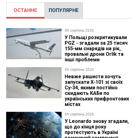
ОСТАННЄ
ПОПУЛЯРНЕ
09 серпень 2026
У Польщі розкритикували
PGZ - згадали за 25 тисяч
155-мм снарядів на рік,
провальні дрони Orlik та
інші проблеми
09 серпень 2026
Невже рашисти хочуть
запускати Х-101 зі своїх
Су-34, якими постійно
скидають КАБи по
українських прифронтових
містах
09 серпень 2026
У Leonardo знову згадали,
що до кінця року
протестують в Україні
таємничий компонент