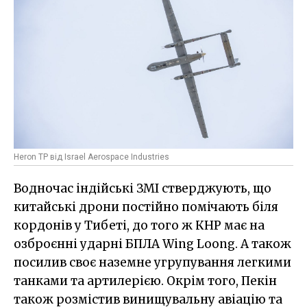
Heron TP від Israel Aerospace Industries
Водночас індійські ЗМІ стверджують, що
китайські дрони постійно помічають біля
кордонів у Тибеті, до того ж КНР має на
озброєнні ударні БПЛА Wing Loong. А також
посилив своє наземне угрупування легкими
танками та артилерією. Окрім того, Пекін
також розмістив винищувальну авіацію та