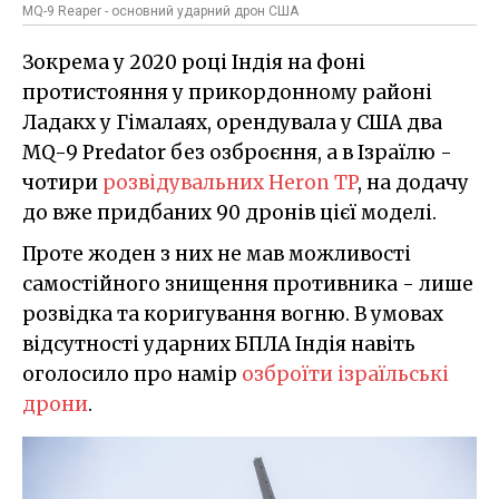
MQ-9 Reaper - основний ударний дрон США
Зокрема у 2020 році Індія на фоні
протистояння у прикордонному районі
Ладакх у Гімалаях, орендувала у США два
MQ-9 Predator без озброєння, а в Ізраїлю -
чотири
розвідувальних Heron TP
, на додачу
до вже придбаних 90 дронів цієї моделі.
Проте жоден з них не мав можливості
самостійного знищення противника - лише
розвідка та коригування вогню. В умовах
відсутності ударних БПЛА Індія навіть
оголосило про намір
озброїти ізраїльські
дрони
.