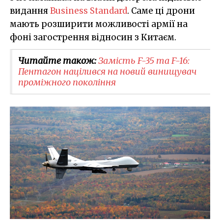
видання
Business Standard
. Саме ці дрони
мають розширити можливості армії на
фоні загострення відносин з Китаєм.
Читайте також:
Замість F-35 та F-16:
Пентагон націлився на новий винищувач
проміжного покоління