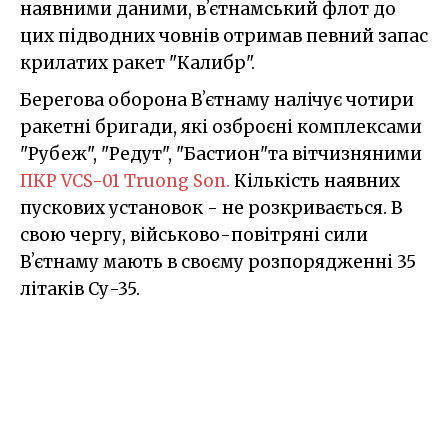
наявними даними, вʼєтнамський флот до
цих підводних човнів отримав певний запас
крилатих ракет "Калибр".
Берегова оборона Вʼєтнаму налічує чотири
ракетні бригади, які озброєні комплексами
"Рубеж", "Редут", "Бастион"та вітчизняними
ПКР VCS-01 Truong Son.
Кількість наявних
пускових установок - не розкривається. В
свою чергу, військово-повітряні сили
Вʼєтнаму мають в своєму розпорядженні 35
літаків Су-35.