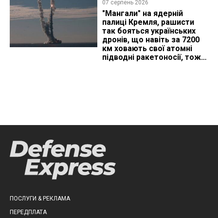
07 серпень 2026
"Мангали" на ядерній
палиці Кремля, рашисти
так бояться українських
дронів, що навіть за 7200
км ховають свої атомні
підводні ракетоносії, тож
що видно з космосу
ПОСЛУГИ & РЕКЛАМА
ПЕРЕДПЛАТА