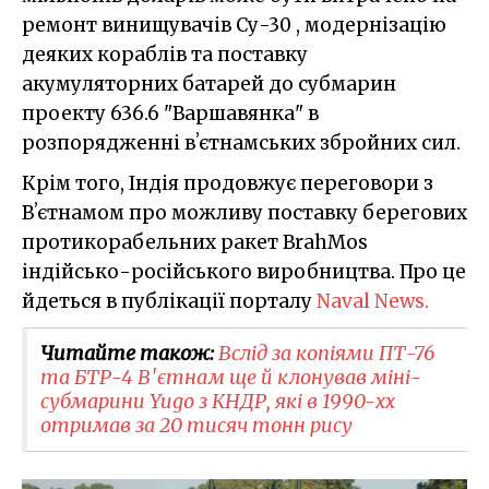
ремонт винищувачів Су-30 , модернізацію
деяких кораблів та поставку
акумуляторних батарей до субмарин
проекту 636.6 "Варшавянка" в
розпорядженні вʼєтнамських збройних сил.
Крім того, Індія продовжує переговори з
Вʼєтнамом про можливу поставку берегових
протикорабельних ракет BrahMos
індійсько-російського виробництва. Про це
йдеться в публікації порталу
Naval News.
Читайте також:
Вслід за копіями ПТ-76
та БТР-4 В'єтнам ще й клонував міні-
субмарини Yugo з КНДР, які в 1990-хх
отримав за 20 тисяч тонн рису