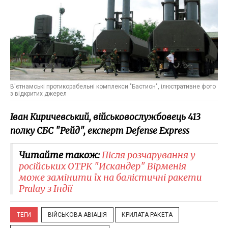
В'єтнамські протикорабельні комплекси "Бастион", ілюстративне фото
з відкритих джерел
Іван Киричевський, військовослужбовець 413
полку СБС "Рейд", експерт Defense Express
Читайте також:
Після розчарування у
російських ОТРК "Искандер" Вірменія
може замінити їх на балістичні ракети
Pralay з Індії
ТЕГИ
ВІЙСЬКОВА АВІАЦІЯ
КРИЛАТА РАКЕТА