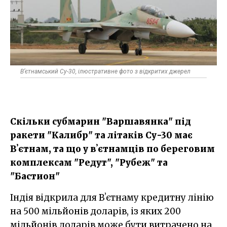
Вʼєтнамський Су-30, ілюстративне фото з відкритих джерел
Скільки субмарин "Варшавянка" під
ракети "Калибр" та літаків Су-30 має
Вʼєтнам, та що у вʼєтнамців по береговим
комплексам "Редут", "Рубеж" та
"Бастион"
Індія відкрила для Вʼєтнаму кредитну лінію
на 500 мільйонів доларів, із яких 200
мільйонів доларів може бути витрачено на