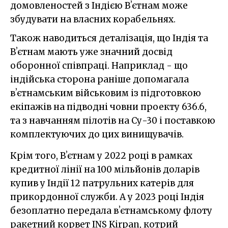
домовленостей з Індією Вʼєтнам може
збудувати на власних корабельнях.
Також наводиться деталізація, що Індія та
Вʼєтнам мають уже значний досвід
оборонної співпраці. Наприклад - що
індійська сторона раніше допомагала
вʼєтнамським військовим із підготовкою
екіпажів на підводні човни проекту 636.6,
та з навчанням пілотів на Су-30 і поставкою
комплектуючих до цих винищувачів.
Крім того, Вʼєтнам у 2022 році в рамках
кредитної лінії на 100 мільйонів доларів
купив у Індії 12 патрульних катерів для
прикордонної служби. А у 2023 році Індія
безоплатно передала вʼєтнамському флоту
ракетний корвет INS Kirpan, котрий