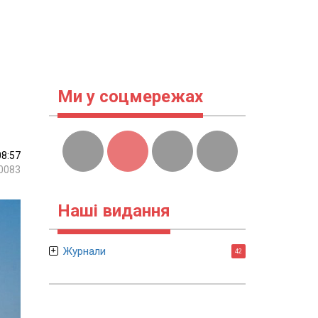
Ми у соцмережах
08:57
0083
Наші видання
Журнали
42