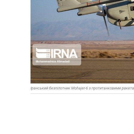
Іранський безпілотник Mohajer-6 з протитанковими ракет