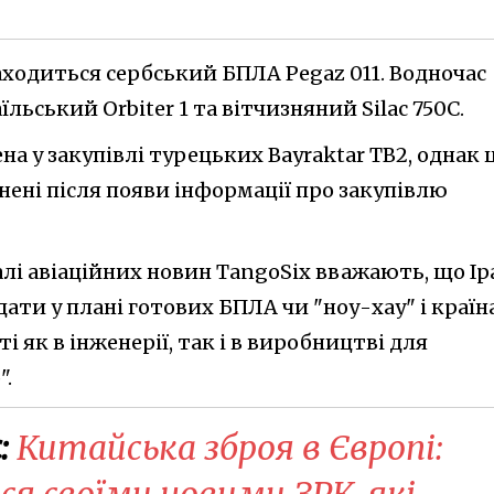
аходиться сербський БПЛА Pegaz 011. Водночас
їльський Orbiter 1 та вітчизняний Silac 750C.
на у закупівлі турецьких Bayraktar TB2, однак ц
ені після появи інформації про закупівлю
лі авіаційних новин TangoSix вважають, що Ір
ати у плані готових БПЛА чи "ноу-хау" і країн
і як в інженерії, так і в виробництві для
".
:
Китайська зброя в Європі: