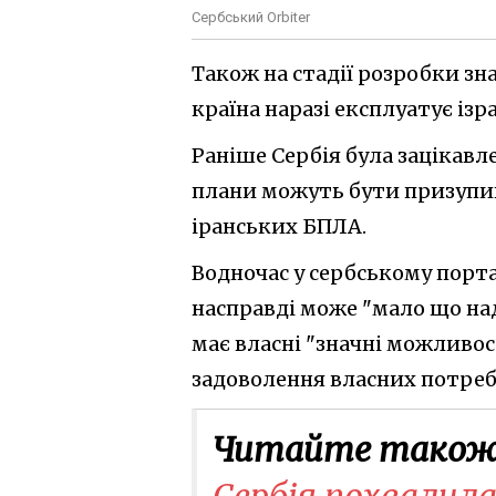
Сербський Orbiter
Також на стадії розробки зн
країна наразі експлуатує ізра
Раніше Сербія була зацікавле
плани можуть бути призупин
іранських БПЛА.
Водночас у сербському порта
насправді може "мало що над
має власні "значні можливост
задоволення власних потреб
Читайте також