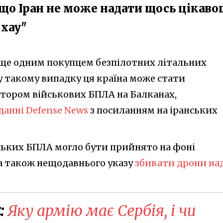
, що Іран не може надати щось цікаво
-хау"
 ще одним покупцем безпілотних літальних
 у такому випадку ця країна може стати
тором військових БПЛА на Балканах,
данні Defense News
з посиланням на іранських
ських БПЛА могло бути прийнято на фоні
 а також нещодавнього указу
збивати дрони на
:
Яку армію має Сербія, і чи