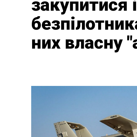
закупитися 
безпілотник
них власну "