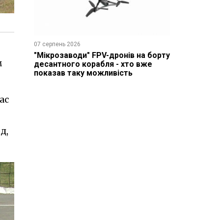
07 серпень 2026
"Мікрозаводи" FPV-дронів на борту
м
десантного корабля - хто вже
показав таку можливість
ас
д,