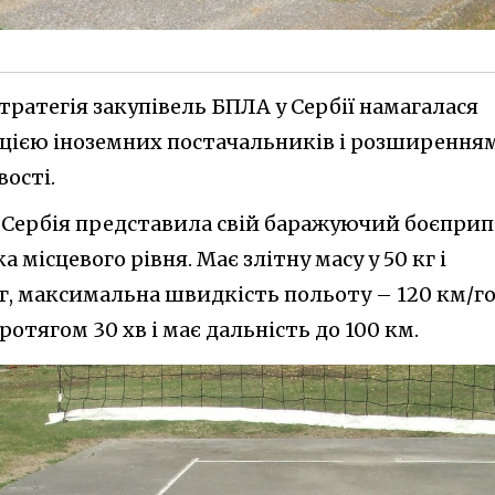
ратегія закупівель БПЛА у Сербії намагалася
цією іноземних постачальників і розширення
ості.
ory Сербія представила свій баражуючий боєприп
 місцевого рівня. Має злітну масу у 50 кг і
г, максимальна швидкість польоту – 120 км/го
отягом 30 хв і має дальність до 100 км.