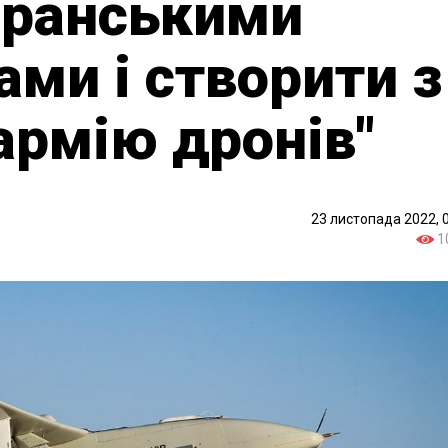
іранськими
ами і створити з
армію дронів"
23 листопада 2022, 
1