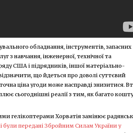
увального обладнання, інструментів, запасних
луг з навчання, інженерної, технічної та
ряду США і підрядників, іншої матеріально-
відзначити, що йдеться про доволі суттєвий
точна ціна угоди може насправді знизитися. Вт
плює сьогоднішні реалії з тим, як багато кошт
ими гелікоптерами Хорватія замінює радянськ
і були передані Збройним Силам України у