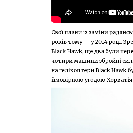
Свої плани із заміни радянс
років тому — у 2014 році. Зр
Black Hawk, ще два були пер
чотири машини збройні сили
на гелікоптери Black Hawk бу
ймовірною угодою Хорватія 