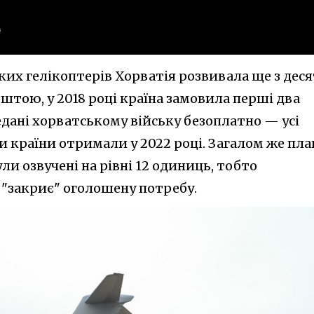
ьких гелікоптерів Хорватія розвивала ще з дес
ештою, у 2018 році країна замовила перші два
едані хорватському війську безоплатно — усі
 країни отримали у 2022 році. Загалом же пл
ли озвучені на рівні 12 одиниць, тобто
"закриє" оголошену потребу.