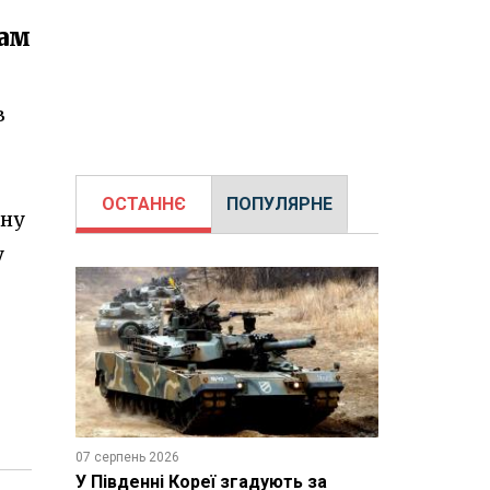
кам
в
ОСТАННЄ
ПОПУЛЯРНЕ
іну
у
07 серпень 2026
У Південні Кореї згадують за