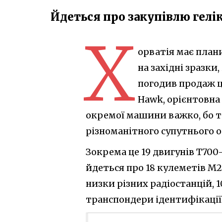
Йдеться про закупівлю гелі
Х
орватія має плани
на західні зразк
погодив продаж ці
Hawk, орієнтовна 
окремої машини важко, бо т
різноманітного супутнього о
Зокрема це 19 двигунів T700-
йдеться про 18 кулеметів M2
низки різних радіостанцій,
транспондери ідентифікації