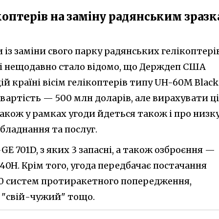
коптерів на заміну радянським зраз
 із заміни свого парку радянських гелікоптері
и, і нещодавно стало відомо, що Держдеп США
й країні вісім гелікоптерів типу UH-60M Black
вартість — 500 млн доларів, але вирахувати ц
акож у рамках угоди йдеться також і про низк
бладнання та послуг.
GE 701D, з яких 3 запасні, а також озброєння —
40H. Крім того, угода передбачає постачання
 10 систем протиракетного попередження,
 "свій-чужий" тощо.