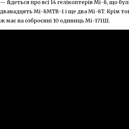
— йдеться про всі 14 гелікоптерів Мі-8, що бу
е дванадцять Мі-8МТВ-1 і ще два Мі-8Т. Крім тог
ж має на озброєнні 10 одиниць Мі-171Ш.