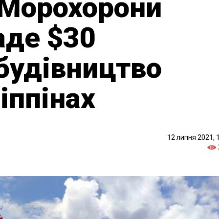
 Морохорони
аде $30
 будівництво
іппінах
12 липня 2021, 