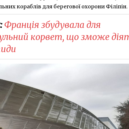
ьних кораблів для берегової охорони Філіпін.
:
Франція збудувала для
льний корвет, що зможе дія
тиди