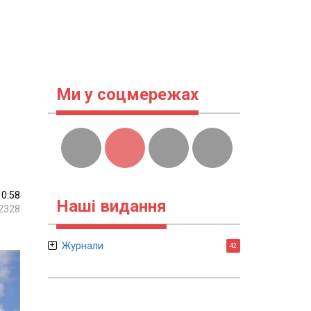
Ми у соцмережах
10:58
Наші видання
2328
Журнали
42