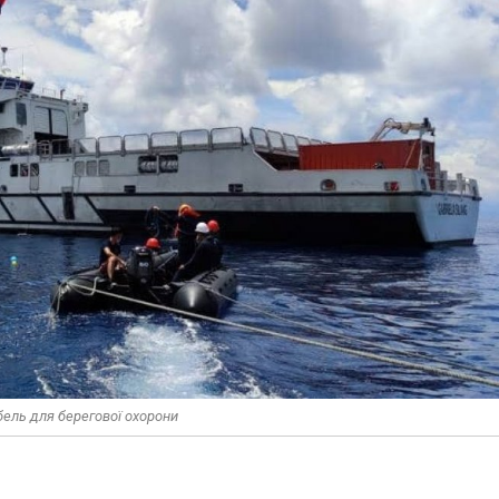
бель для берегової охорони