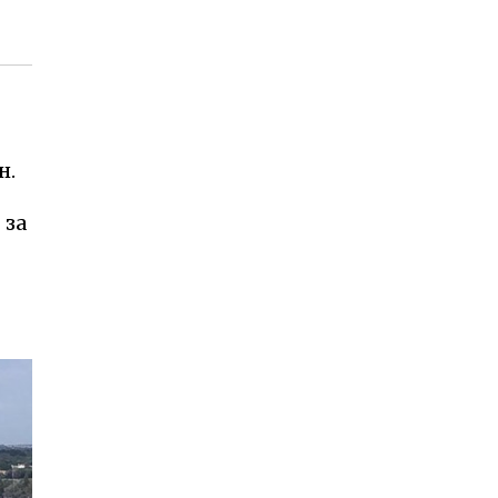
н.
 за