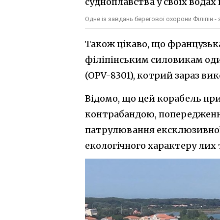
Одне із завдань берегової охорони Філіпін 
Також цікаво, що французька
філіпінським силовикам оди
(OPV-8301), котрий зараз ви
Відомо, що цей корабель пр
контрабандою, попередженню
патрулювання ексклюзивної е
екологічного характеру лих 