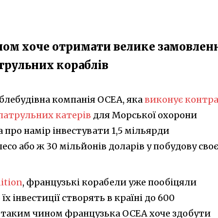
ом хоче отримати велике замовлен
трульних кораблів
блебудівна компанія OCEA, яка
виконує контр
 патрульних катерів
для Морської охорони
а про намір інвестувати 1,5 мільярди
есо або ж 30 мільйонів доларів у побудову своє
ition
, французькі корабели уже пообіцяли
х інвестиції створять в країні до 600
І таким чином французька ОСЕА хоче здобути