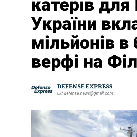
катерів для
України вкл
мільйонів в
верфі на Філ
DEFENSE EXPRESS
ukr.defense.news@gmail.com