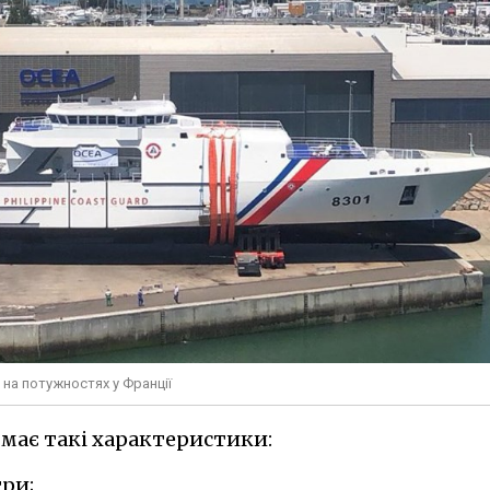
 на потужностях у Франції
g має такі характеристики:
ри;