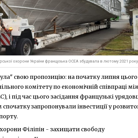
рської охорони України французька ОСЕА збудувала в лютому 2021 року
нула" свою пропозицію: на початку липня цього
Спільного комітету по економічній співпраці мі
), і під час цього засідання французькі урядов
 спочатку запропонували інвестиції у розвито
порту.