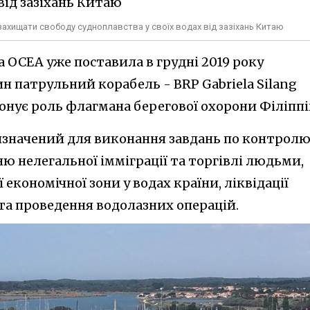
- захищати свободу судноплавства у своїх водах від зазіхань Китаю
 ОСЕА уже поставила в грудні 2019 року
н патрульний корабель - BRP Gabriela Silang
конує роль флагмана берегової охорони Філіппі
изначений для виконання завдань по контролю
 нелегальної імміграції та торгівлі людьми,
кономічної зони у водах країни, ліквідації
та проведення водолазних операцій.