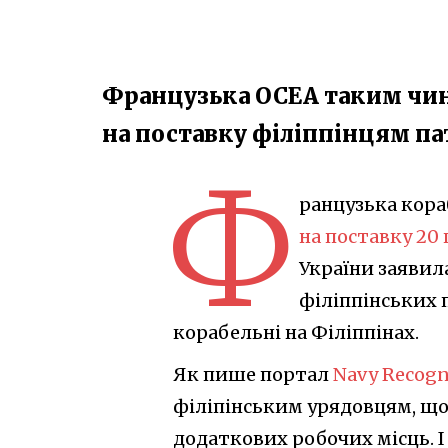
Французька ОСЕА таким чин
на поставку філіппінцям па
Ф
ранцузька кора
на поставку 20
України заявил
філіппінських п
корабельні на Філіппінах.
Як пише портал
Navy Recogn
філіпінським урядовцям, що ї
додаткових робочих місць. 