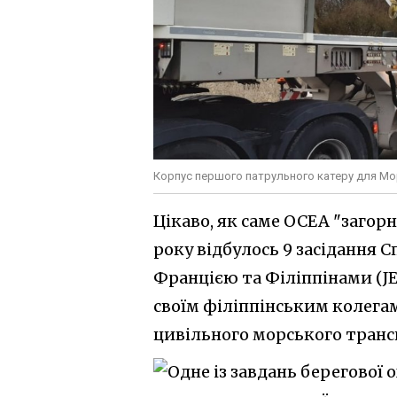
Корпус першого патрульного катеру для Мо
Цікаво, як саме ОСЕА "загор
року відбулось 9 засідання 
Францією та Філіппінами (JEC
своїм філіппінським колегам
цивільного морського транс