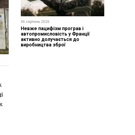
06 серпень 2026
Невже пацифізм програв і
автопромисловість у Франції
активно долучається до
виробництва зброї
ж
ці
к