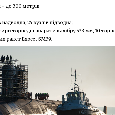
- до 300 метрів;
 надводна, 25 вузлів підводна;
тири торпедні апарати калібру 533 мм, 10 торп
их ракет Exocet SM39.