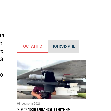
ня
nt
ОСТАННЄ
ПОПУЛЯРНЕ
их
ій
10
08 серпень 2026
У РФ похвалилися зенітним