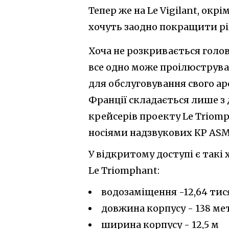
Тепер же на Le Vigilant, ок
хочуть заодно покращити рі
Хоча не розкривається голо
все одно може проілюструва
для обслуговування свого ар
Франції складається лише з
крейсерів проекту Le Triomph
носіями надзвукових КР ASM
У відкритому доступі є так
Le Triomphant:
водозаміщення -12,64 тися
довжина корпусу - 138 мет
ширина корпусу - 12,5 м