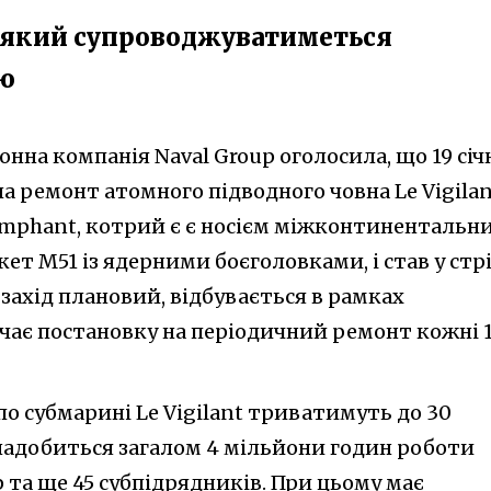
 який супроводжуватиметься
ю
нна компанія Naval Group оголосила, що 19 січ
ла ремонт атомного підводного човна Le Vigila
omphant, котрий є є носієм міжконтинентальн
ет M51 із ядерними боєголовками, і став у стр
 захід плановий, відбувається в рамках
ачає постановку на періодичний ремонт кожні 
о субмарині Le Vigilant триватимуть до 30
знадобиться загалом 4 мільйони годин роботи
p та ще 45 субпідрядників. При цьому має