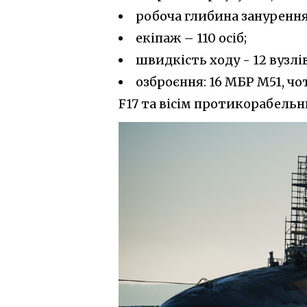
робоча глибина занурення 
екіпаж – 110 осіб;
швидкість ходу - 12 вузлів
озброєння: 16 МБР М51, чо
F17 та вісім протикорабельн