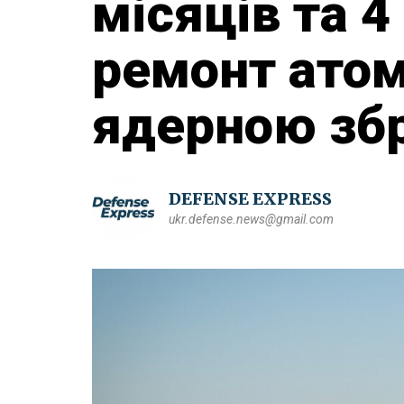
місяців та 4
ремонт атом
ядерною зб
DEFENSE EXPRESS
ukr.defense.news@gmail.com