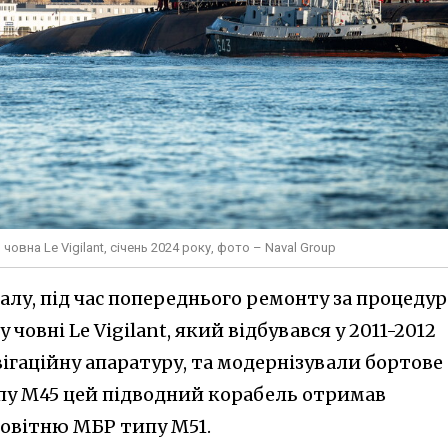
вна Le Vigilant, січень 2024 року, фото – Naval Group
алу, під час попереднього ремонту за процеду
човні Le Vigilant, який відбувався у 2011-2012
ігаційну апаратуру, та модернізували бортове
пу M45 цей підводний корабель отримав
овітню МБР типу M51.