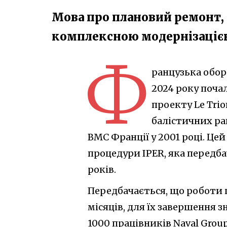
Мова про плановий ремонт,
комплексною модернізаціє
Ф
ранцузька оборо
2024 року поча
проекту Le Tri
балістичних рак
ВМС Франції у 2001 році. Цей
процедури IPER, яка передб
років.
Передбачається, що роботи п
місяців, для їх завершення 
1000 працівників Naval Grou