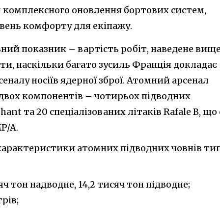
рім комплексного оновлення бортових систем,
вень комфорту для екіпажу.
вний показник – вартість робіт, наведене вищ
ти, наскільки багато зусиль Франція докладає
сеналу носіїв ядерної зброї. Атомний арсенал
 двох компонентів – чотирьох підводних
ant та 20 спеціалізованих літаків Rafale B, що 
P/A.
і характеристики атомних підводних човнів ти
ч тон надводне, 14,2 тисяч тон підводне;
рів;