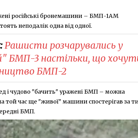
ражені російські бронемашини – БМП-1АМ
тоять неподалік одна від одної.
:
Рашисти розчарувались у
" БМП-3 настільки, що хочут
бництво БМП-2
ед і чудово "бачить" уражені БМП – можна
на той час ще "живої" машини спостерігав за т
передні БМП.