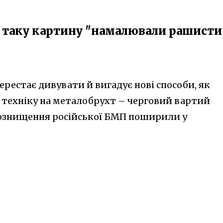
: таку картину "намалювали рашисти
перестає дивувати й вигадує нові способи, як
техніку на металобрухт – черговий вартий
амознищення російської БМП поширили у