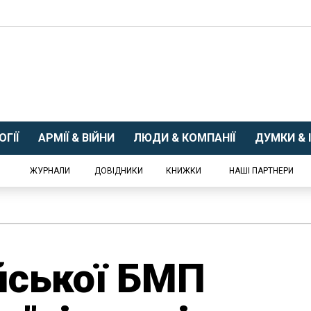
ГІЇ
АРМІЇ & ВІЙНИ
ЛЮДИ & КОМПАНІЇ
ДУМКИ & І
ЖУРНАЛИ
ДОВІДНИКИ
КНИЖКИ
НАШІ ПАРТНЕРИ
йської БМП