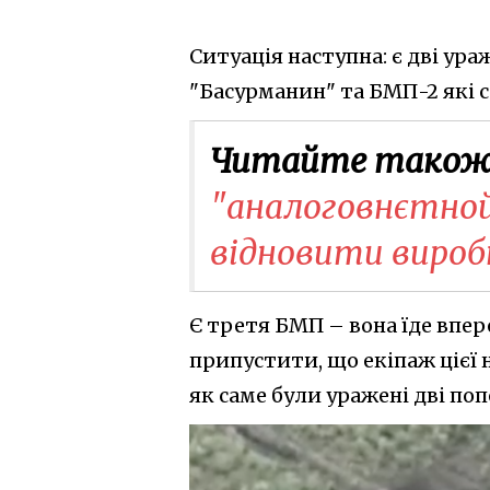
Ситуація наступна: є дві у
"Басурманин" та БМП-2 які с
Читайте також
"аналоговнєтной
відновити виро
Є третя БМП – вона їде впер
припустити, що екіпаж цієї 
як саме були уражені дві по