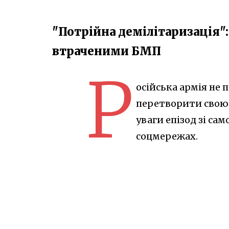
"Потрійна демілітаризація"
втраченими БМП
Р
осійська армія не 
перетворити свою 
уваги епізод зі с
соцмережах.