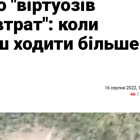
 "віртуозів
трат": коли
ш ходити більше
16 серпня 2022, 
5