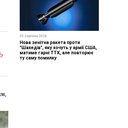
05 серпень 2026
Нова зенітна ракета проти
"Шахедів", яку хочуть у армії США,
ь
матиме гарні ТТХ, але повторює
ту саму помилку
им,