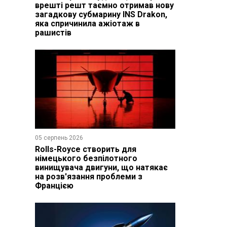
врешті решт таємно отримав нову
загадкову субмарину INS Drakon,
яка спричинила ажіотаж в
рашистів
05 серпень 2026
Rolls-Royce створить для
німецького безпілотного
винищувача двигуни, що натякає
на розв'язання проблеми з
Францією