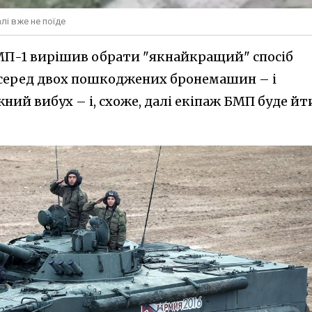
алі вже не поїде
П-1 вирішив обрати "якнайкращий" спосіб
осеред двох пошкоджених бронемашин – і
ний вибух – і, схоже, далі екіпаж БМП буде йт