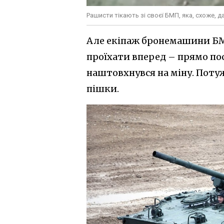
Рашисти тікають зі своєї БМП, яка, схоже, д
Але екіпаж бронемашини БМ
проїхати вперед – прямо п
наштовхнувся на міну. Потуж
пішки.