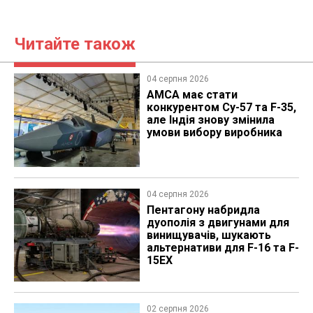
Читайте також
04 серпня 2026
AMCA має стати
конкурентом Су-57 та F-35,
але Індія знову змінила
умови вибору виробника
04 серпня 2026
Пентагону набридла
дуополія з двигунами для
винищувачів, шукають
альтернативи для F-16 та F-
15EX
02 серпня 2026