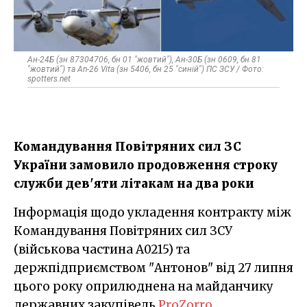
Ан-24Б (зн 87304706, бн 01 "жовтий"), Ан-30Б (зн 0609, бн 81
"жовтий") та An-26 Vita (зн 5406, бн 25 "синій") ПС ЗСУ / Фото:
spotters.net
Командування Повітряних сил ЗС
України замовило продовження строку
служби дев'яти літакам на два роки
Інформація щодо укладення контракту між
Командування Повітряних сил ЗСУ
(військова частина А0215) та
держпідприємством "Антонов" від 27 липня
цього року оприлюднена на майданчику
державних закупівель
ProZorro
.