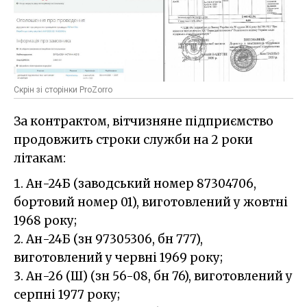
Скрін зі сторінки ProZorro
За контрактом, вітчизняне підприємство
продовжить строки служби на 2 роки
літакам:
Ан-24Б (заводський номер 87304706,
бортовий номер 01), виготовлений у жовтні
1968 року;
Ан-24Б (зн 97305306, бн 777),
виготовлений у червні 1969 року;
Ан-26 (Ш) (зн 56-08, бн 76), виготовлений у
серпні 1977 року;