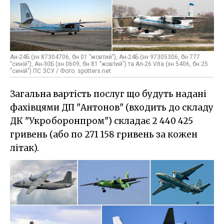
Ан-24Б (зн 87304706, бн 01 "жовтий"), Ан-24Б (зн 97305306, бн 777
"синій"), Ан-30Б (зн 0609, бн 81 "жовтий") та An-26 Vita (зн 5406, бн 25
"синій") ПС ЗСУ / Фото: spotters.net
Загальна вартість послуг що будуть надані
фахівцями ДП "Антонов" (входить до складу
ДК "Укроборонпром") складає 2 440 425
гривень (або по 271 158 гривень за кожен
літак).