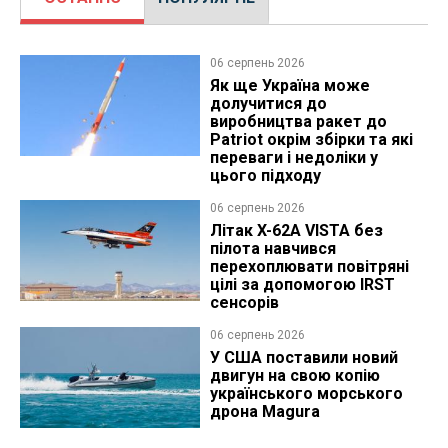
06 серпень 2026
Як ще Україна може
долучитися до
виробництва ракет до
Patriot окрім збірки та які
переваги і недоліки у
цього підходу
06 серпень 2026
Літак X-62A VISTA без
пілота навчився
перехоплювати повітряні
цілі за допомогою IRST
сенсорів
06 серпень 2026
У США поставили новий
двигун на свою копію
українського морського
дрона Magura