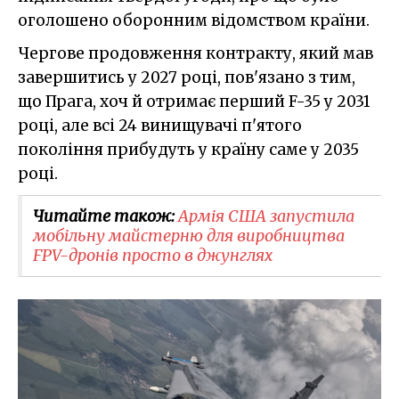
оголошено оборонним відомством країни.
Чергове продовження контракту, який мав
завершитись у 2027 році, пов'язано з тим,
що Прага, хоч й отримає перший F-35 у 2031
році, але всі 24 винищувачі п'ятого
покоління прибудуть у країну саме у 2035
році.
Читайте також:
Армія США запустила
мобільну майстерню для виробництва
FPV-дронів просто в джунглях