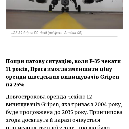
JAS 39 Gripen ПС Чехії (всі фото: Armáda ČR)
Попри патову ситуацію, коли F-35 чекати
11 років, Прага змогла зменшити ціну
оренди шведських винищувачів Gripen
на 25%
Довгострокова оренда Чехією 12
винищувачів Gripen, яка триває з 2004 року,
буде продовжена до 2035 року. Принципова
згода досягнута й наразі очікується
підписання твердої угоди, про що було