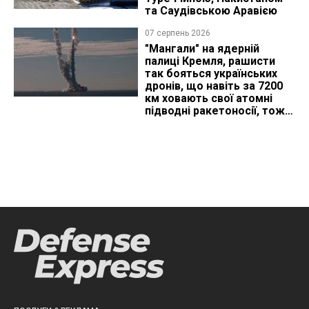
та Саудівською Аравією
07 серпень 2026
"Мангали" на ядерній
палиці Кремля, рашисти
так бояться українських
дронів, що навіть за 7200
км ховають свої атомні
підводні ракетоносії, тож
що видно з космосу