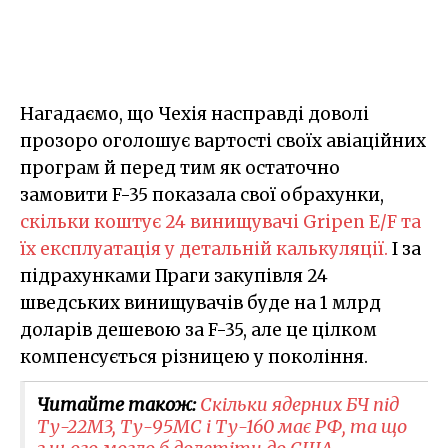
Нагадаємо, що Чехія насправді доволі
прозоро оголошує вартості своїх авіаційних
програм й перед тим як остаточно
замовити F-35 показала свої обрахунки,
скільки коштує 24 винищувачі Gripen E/F та
їх експлуатація у детальній калькуляції.
І за
підрахунками Праги закупівля 24
шведських винищувачів буде на 1 млрд
доларів дешевою за F-35, але це цілком
компенсується різницею у покоління.
Читайте також:
Скільки ядерних БЧ під
Ту-22М3, Ту-95МС і Ту-160 має РФ, та що