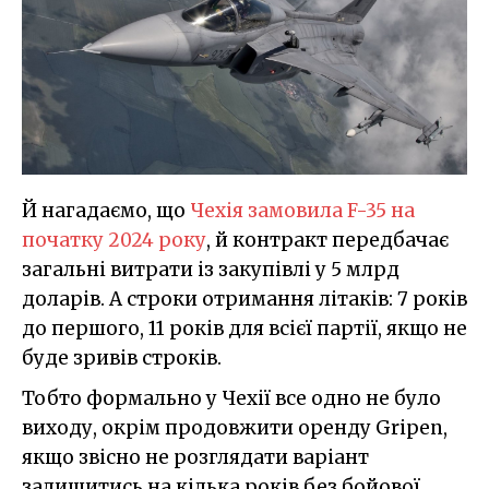
Й нагадаємо, що
Чехія замовила F-35 на
початку 2024 року
, й контракт передбачає
загальні витрати із закупівлі у 5 млрд
доларів. А строки отримання літаків: 7 років
до першого, 11 років для всієї партії, якщо не
буде зривів строків.
Тобто формально у Чехії все одно не було
виходу, окрім продовжити оренду Gripen,
якщо звісно не розглядати варіант
залишитись на кілька років без бойової