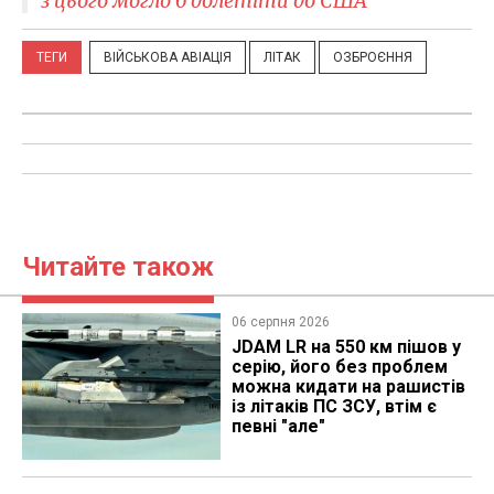
з цього могло б долетіти до США
ТЕГИ
ВІЙСЬКОВА АВІАЦІЯ
ЛІТАК
ОЗБРОЄННЯ
Читайте також
06 серпня 2026
JDAM LR на 550 км пішов у
серію, його без проблем
можна кидати на рашистів
із літаків ПС ЗСУ, втім є
певні "але"