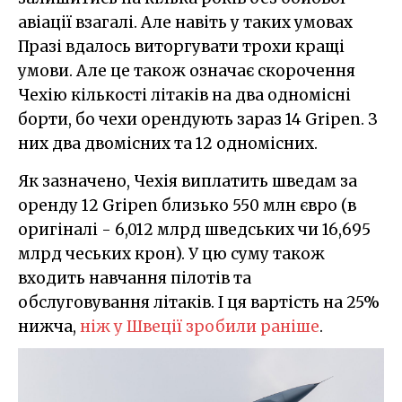
авіації взагалі. Але навіть у таких умовах
Празі вдалось виторгувати трохи кращі
умови. Але це також означає скорочення
Чехію кількості літаків на два одномісні
борти, бо чехи орендують зараз 14 Gripen. З
них два двомісних та 12 одномісних.
Як зазначено, Чехія виплатить шведам за
оренду 12 Gripen близько 550 млн євро (в
оригіналі - 6,012 млрд шведських чи 16,695
млрд чеських крон). У цю суму також
входить навчання пілотів та
обслуговування літаків. І ця вартість на 25%
нижча,
ніж у Швеції зробили раніше
.