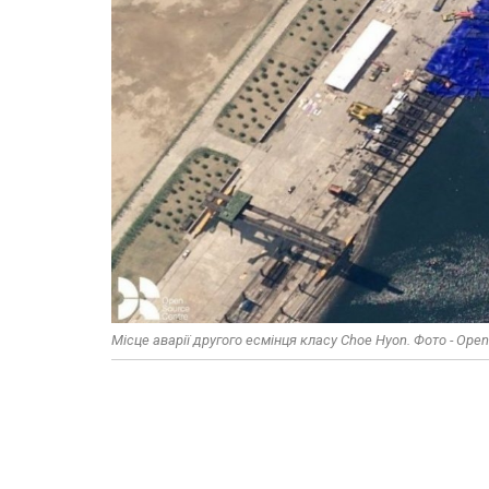
Місце аварії другого есмінця класу Choe Hyon. Фото - Open