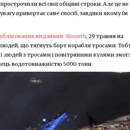
 прострочили всі свої обіцяні строки. Але це не
увагу привертає саме спосіб, завдяки якому їм
публікованих виданням 38north
, 29 травня на
людей, що тягнуть борт корабля тросами. Тоб
пі людей з тросами і повітряними кулями змог
нець водотоннажністю 5000 тонн.