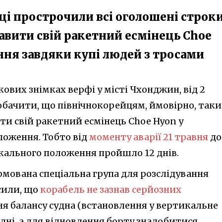
ці прострочили всі оголошені строки
тавити свій ракетний есмінець Choe
ня завдяки купі людей з тросами
ових знімках верфі у місті Чхонджин, від 2
бачити, що північнокорейцям, ймовірно, таки
ти свій ракетний есмінець Choe Hyon у
ложення. Тобто від
моменту аварії 21 травня
до
кального положення пройшло 12 днів.
ормована спеціальна група для розслідування
осили, що
корабель не зазнав серйозних
ня балансу судна (встановлення у вертикальне
дні, а для відновлення борту знадобитися