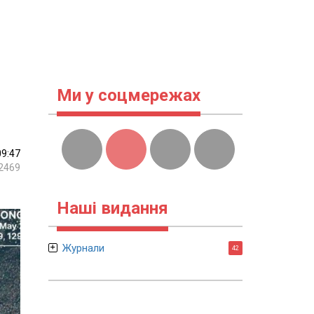
Ми у соцмережах
09:47
2469
Наші видання
Журнали
42