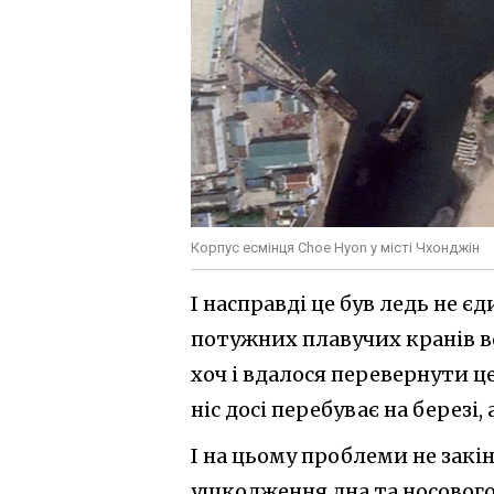
Корпус есмінця Choe Hyon у місті Чхонджін
І насправді це був ледь не є
потужних плавучих кранів во
хоч і вдалося перевернути ц
ніс досі перебуває на березі, а
І на цьому проблеми не закі
ушкодження дна та носового 