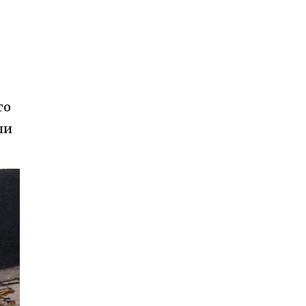
то
ли