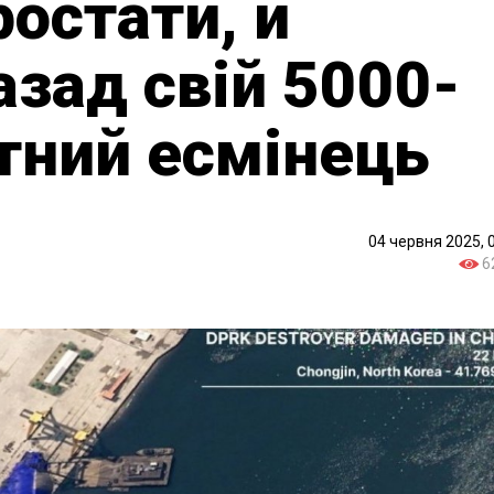
ростати, й
азад свій 5000-
тний есмінець
04 червня 2025, 
6