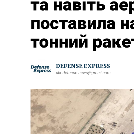
та навіть ае
поставила н
тонний раке
DEFENSE EXPRESS
ukr.defense.news@gmail.com