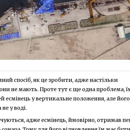
диний спосіб, як це зробити, адже настільки
ни не мають. Проте тут є ще одна проблема, ї
ей есмінець у вертикальне положення, але його
 не у воді.
нчуються, адже есмінець, ймовірно, отримав пе
сонара. Тому для його відновлення їм має бут