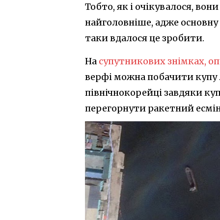
Тобто, як і очікувалося, вони
найголовніше, адже основну 
таки вдалося це зробити.
На
супутникових знімках, о
верфі можна побачити купу 
північнокорейці завдяки ку
перегорнути ракетний есмі