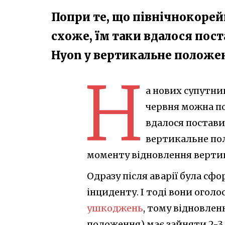
Попри те, що північнокорей
схоже, їм таки вдалося пос
Hyon у вертикальне положен
Н
а нових супутник
червня можна по
вдалося постави
вертикальне по
моменту відновлення верти
Одразу після аварії була сф
інциденту. І тоді вони огол
ушкоджень
, тому відновлен
положення) має зайняти 2-3 