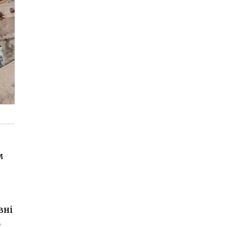
м
вні
и