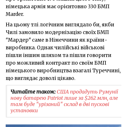
німецька армія має орієнтовно 330 БМП
Marder.
На цьому тлі логічним виглядало би, якби
Чилі замовило модернізацію своїх БМП
"Мардер" саме в Німеччини як країни-
виробника. Однак чилійські військові
пішли іншим шляхом та пішли говорити
про можливий контракт по своїм БМП
німецького виробництва взагалі Туреччині,
що виглядає доволі цікаво.
Читайте також:
США продадуть Румунії
нову батарею Patriot лише за $262 млн, але
там буде "урізаний" склад в дві пускові
установки