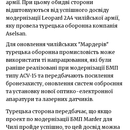
армії. При цьому обидві сторони
відштовхуються від успішного досвіду
модернізації Leopard 2A4 чилійської армії,
яку провела турецька оборонна компанія
Aselsan.
Для оновлення чилійських "Мардерів"
турецька оборонна промисловість може
використати ті напрацювання, які були
раніше реалізовані при модернізації БМП
типу ACV-15 та передбачають посилення
бронезахисту, оновлення систем озброєння
та установку нової оптико-електронної
апаратури та лазерних датчиків.
Турецька сторона передбачає, що якщо
проект по модернізації БМП Marder для
Чилі пройде успішно, то цей досвід можна