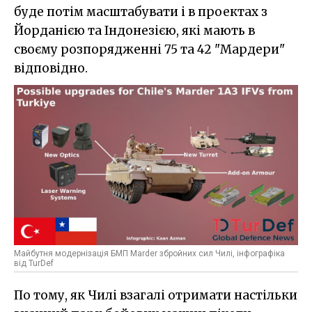
буде потім масштабувати і в проектах з
Йорданією та Індонезією, які мають в
своєму розпорядженні 75 та 42 "Мардери"
відповідно.
Майбутня модернізація БМП Marder збройних сил Чилі, інфографіка
від TurDef
По тому, як Чилі взагалі отримати настільки