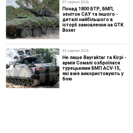
07 серпня 2026
Понад 1800 БТР, БМП,
зеніток САУ та іншого -
деталі найбільшого в
історії замовлення на GTK
Boxer
03 серпня 2026
Не лише Bayraktar та Kirpi -
армія Сомалі озброїлася
турецькими БМП ACV-15,
які вже використовують у
бою