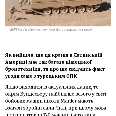
БМП Marder збройних сил Чилі, фото з відкритих джерел
Як вийшло, що ця країна в Латинській
Америці має так багато німецької
бронетехніки, та про що свідчить факт
угоди саме з турецьким ОПК
Якщо виходити із актуальних даних, то
окрім Бундесверу найбільше всього у світі
бойових машин піхоти Marder мають
взагалі збройні сили Чилі, при цьому мова
про орієнтовно 170 машин цього типу;