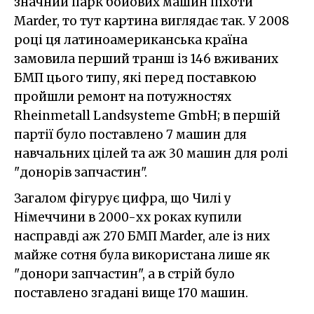
значний парк бойових машин піхоти
Marder, то тут картина виглядає так. У 2008
році ця латиноамериканська країна
замовила перший транш із 146 вживаних
БМП цього типу, які перед поставкою
пройшли ремонт на потужностях
Rheinmetall Landsysteme GmbH; в першій
партії було поставлено 7 машин для
навчальних цілей та аж 30 машин для ролі
"донорів запчастин".
Загалом фігурує цифра, що Чилі у
Німеччини в 2000-хх роках купили
насправді аж 270 БМП Marder, але із них
майже сотня була використана лише як
"донори запчастин", а в стрій було
поставлено згадані вище 170 машин.