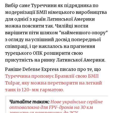
Вибір саме Туреччини як підрядника по
модернізації БМП німецького виробництва
для однієї з країн Латинської Америки
можна пояснити так. Чилійці могли
вирішити піти шляхом "найменшого опору"
з огляду на успішний досвід попередньої
співпраці, і це наклалось на прагнення
турецького ОПК розширити свою
присутність на ринку Латинської Америки.
Раніше Defense Express писало про те, що
Туреччина пропонує Бразилії свою БМП
Tulpar, яку можна перетворити на легкий
танк із 120-мм гарматою.
Читайте також:
Нове українське серійне
оптоволокно для FPV-дронів на 30 км
готується потрапити до ЗСУ