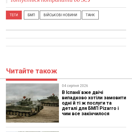
ТЕГИ
БМП
ВІЙСЬКОВІ НОВИНИ
ТАНК
Читайте також
04 серпня 2026
В Іспанії вже двічі
випадково хотіли замовити
одні й ті ж послуги та
деталі для БМП Pizarro і
чим все закінчилося